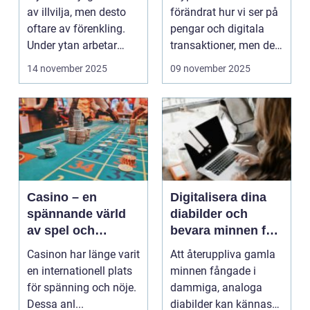
av illvilja, men desto
förändrat hur vi ser på
oftare av förenkling.
pengar och digitala
Under ytan arbetar
transaktioner, men de
pro...
...
14 november 2025
09 november 2025
Casino – en
Digitalisera dina
spännande värld
diabilder och
av spel och
bevara minnen för
underhållning
framtiden
Casinon har länge varit
Att återuppliva gamla
en internationell plats
minnen fångade i
för spänning och nöje.
dammiga, analoga
Dessa anl...
diabilder kan kännas