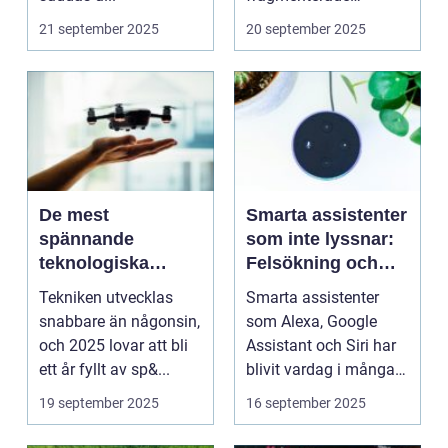
ekosystem där
21 september 2025
20 september 2025
smarta...
De mest
Smarta assistenter
spännande
som inte lyssnar:
teknologiska
Felsökning och
innovationerna
optimering
Tekniken utvecklas
Smarta assistenter
2025
snabbare än någonsin,
som Alexa, Google
och 2025 lovar att bli
Assistant och Siri har
ett år fyllt av sp&...
blivit vardag i många
hem, men det...
19 september 2025
16 september 2025