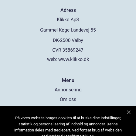
Adress
web:
www.klikko.dk
Menu
Annonsering
Om oss
Cookies
På vores website bruges cookies til at huske dine indstillinger,
Kontakta oss
statistik og personalisering af indhold og annoncer. Denne
Sitemap
information deles med tredjepart. Ved fortsat brug af websiden