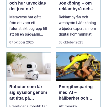
och hur utvecklas
Jönköping – om
det just nu?
reklambyrå och
webbyrå i
Metaverse har gått
Reklambyrån och
Jönköping
från att vara ett
webbyrån i Jönköping
futuristiskt begrepp till
erbjuder expertis inom
att bli en påg&arin...
digital kommunikat...
07 oktober 2025
03 oktober 2025
Robotar som lär
Energibesparing
sig sysslor genom
med AI –
att titta på
hållbarhet och
människor
lägre avgifter
Framtidens robotik tar
Att minska