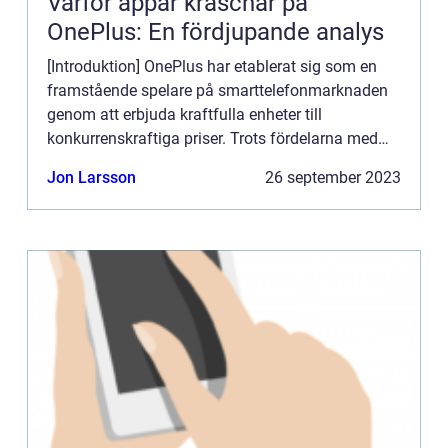
Varför appar kraschar på
OnePlus: En fördjupande analys
[Introduktion] OnePlus har etablerat sig som en
framstående spelare på smarttelefonmarknaden
genom att erbjuda kraftfulla enheter till
konkurrenskraftiga priser. Trots fördelarna med
OnePlus-telefoner och det renodlade
Jon Larsson
26 september 2023
operativsystemet OxygenOS, har ...