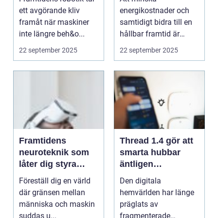
ett avgörande kliv
energikostnader och
framåt när maskiner
samtidigt bidra till en
inte längre beh&o...
hållbar framtid är
högaktuell...
22 september 2025
22 september 2025
Framtidens
Thread 1.4 gör att
neuroteknik som
smarta hubbar
låter dig styra
äntligen
datorn med tanken
samarbetar
Föreställ dig en värld
Den digitala
där gränsen mellan
hemvärlden har länge
människa och maskin
präglats av
suddas u...
fragmenterade