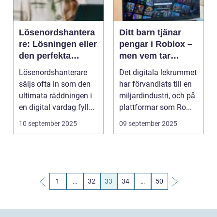
Lösenordshantera
Ditt barn tjänar
re: Lösningen eller
pengar i Roblox –
den perfekta
men vem tar
honungsfällan?
skatten?
Lösenordshanterare
Det digitala lekrummet
säljs ofta in som den
har förvandlats till en
ultimata räddningen i
miljardindustri, och på
en digital vardag fyll...
plattformar som Ro...
10 september 2025
09 september 2025
1
…
32
33
34
…
50