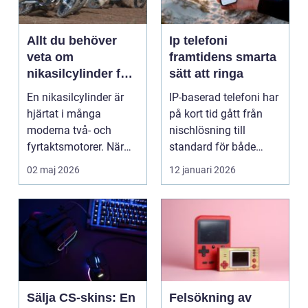
Allt du behöver
Ip telefoni
veta om
framtidens smarta
nikasilcylinder för
sätt att ringa
motorcykel och
En nikasilcylinder är
IP-baserad telefoni har
snöskoter
hjärtat i många
på kort tid gått från
moderna två- och
nischlösning till
fyrtaktsmotorer. När
standard för både
den fungerar som den
företag och privat...
02 maj 2026
12 januari 2026
ska...
Sälja CS-skins: En
Felsökning av