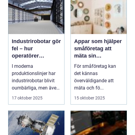
Industrirobotar gör
Appar som hjälper
fel – hur
småföretag att
operatörer
mäta sin
diagnostiserar
klimatpåverkan
I moderna
För småföretag kan
snabbt
produktionslinjer har
det kännas
industrirobotar blivit
överväldigande att
oumbärliga, men även
mäta och fö...
de mest p&arin...
17 oktober 2025
15 oktober 2025