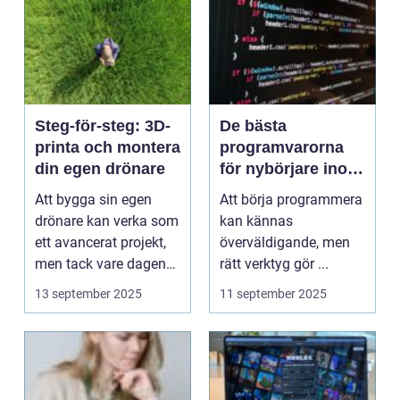
Steg-för-steg: 3D-
De bästa
printa och montera
programvarorna
din egen drönare
för nybörjare inom
programmering
Att bygga sin egen
Att börja programmera
drönare kan verka som
kan kännas
ett avancerat projekt,
överväldigande, men
men tack vare dagens
rätt verktyg gör ...
3D-skrivar...
13 september 2025
11 september 2025