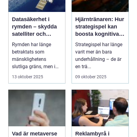
Datasäkerhet i
Hjärntränaren: Hur
rymden – skydda
strategispel kan
satelliter och
boosta kognitiva
interplanetär
färdigheter
Rymden har länge
Strategispel har länge
kommunikation
betraktats som
varit mer än bara
mänsklighetens
underhållning – de är
slutliga gräns, men i
en trä...
takt med att sat...
13 oktober 2025
09 oktober 2025
Vad är metaverse
Reklambyrå i