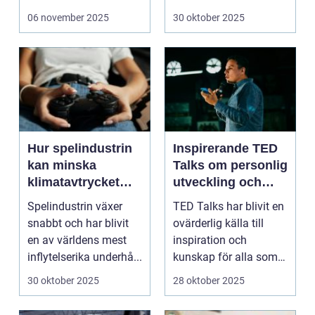
som en...
06 november 2025
30 oktober 2025
Hur spelindustrin
Inspirerande TED
kan minska
Talks om personlig
klimatavtrycket
utveckling och
genom innovation
företagande
Spelindustrin växer
TED Talks har blivit en
och design
snabbt och har blivit
ovärderlig källa till
en av världens mest
inspiration och
inflytelserika underhå...
kunskap för alla som
vi...
30 oktober 2025
28 oktober 2025