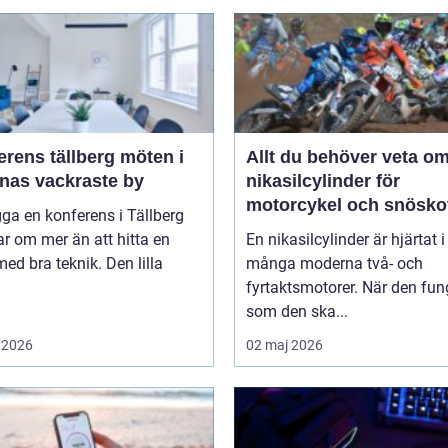
ens tällberg möten i
Allt du behöver veta o
rnas vackraste by
nikasilcylinder för
motorcykel och snösko
gga en konferens i Tällberg
r om mer än att hitta en
En nikasilcylinder är hjärtat i
med bra teknik. Den lilla
många moderna två- och
fyrtaktsmotorer. När den fun
som den ska...
 2026
02 maj 2026