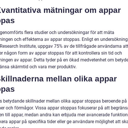
 Kvantitativa mätningar om appar
ppas
 genomförts flera studier och undersökningar för att mäta
ingen och effekterna av appar stoppas. Enligt en undersökning
Research Institute, uppgav 75% av de tillfrågade användarna at
r någon form av appar stoppas för att kontrollera sin tid och
ingen av appar. Detta tyder på en ökad medvetenhet om betyde
ränsa skärmtid och vara mer produktiv.
Skillnaderna mellan olika appar
ppas
ns betydande skillnader mellan olika appar stoppas beroende på
ner och förmågor. Vissa appar stoppas fokuserar på att begräns
gen till appar, medan andra kan erbjuda mer avancerade funktio
kera appar på specifika tider eller ge användare möjlighet att s