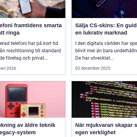
amtidens smarta
Sälja CS-skins: En guide
att ringa
en lukrativ marknad
erad telefoni har på kort tid
I den digitala världen har sp
rån nischlösning till standard
blivit mer än bara underhålln
de företag och privat...
De har utvecklat...
uari 2026
02 december 2025
kning av äldre teknik
När mjukvaran skapar s
legacy-system
egen verklighet