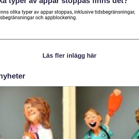
ka typer av appar stoppas finns det?
inns olika typer av appar stoppas, inklusive tidsbegränsningar,
rsbegränsningar och appblockering.
Läs fler inlägg här
 nyheter