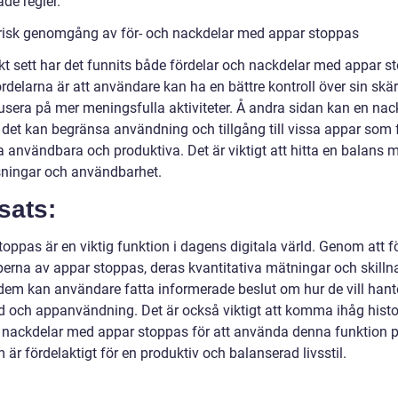
de regler.
orisk genomgång av för- och nackdelar med appar stoppas
skt sett har det funnits både fördelar och nackdelar med appar s
rdelarna är att användare kan ha en bättre kontroll över sin skä
usera på mer meningsfulla aktiviteter. Å andra sidan kan en nac
t det kan begränsa användning och tillgång till vissa appar som 
a användbara och produktiva. Det är viktigt att hitta en balans 
ningar och användbarhet.
sats:
oppas är en viktig funktion i dagens digitala värld. Genom att f
yperna av appar stoppas, deras kvantitativa mätningar och skilln
dem kan användare fatta informerade beslut om hur de vill hant
d och appanvändning. Det är också viktigt att komma ihåg histo
h nackdelar med appar stoppas för att använda denna funktion p
 är fördelaktigt för en produktiv och balanserad livsstil.