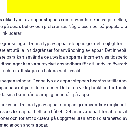
ns olika typer av appar stoppas som användare kan välja mellan,
e på deras behov och preferenser. Några exempel på populära 
 inkluderar:
begränsningar: Denna typ av appar stoppas gör det möjligt för
e att ställa in tidsgränser för användning av appar. Det innebär
re bara kan använda de utvalda apparna inom en viss tidsperi
ränsningar kan vara mycket användbara för att undvika överdri
 och för att skapa en balanserad livsstil.
rsbegränsningar: Denna typ av appar stoppas begränsar tillgånge
par baserat på åldersgränser. Det är en viktig funktion för förä
dda sina barn från olämpligt innehåll på appar.
lockering: Denna typ av appar stoppas ger användare möjlighet 
 specifika appar helt och hållet. Det är användbart för att undvi
ioner och för att fokusera på uppgifter utan att bli distraherad a
 medier och andra appar.