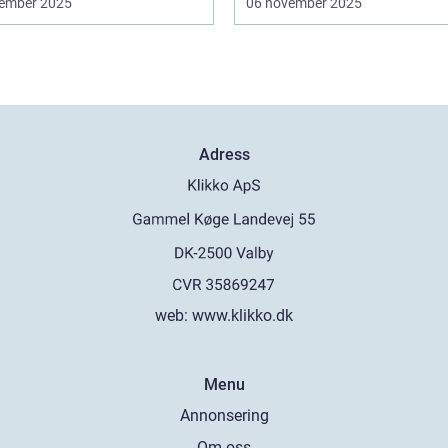
ember 2025
06 november 2025
Adress
web:
www.klikko.dk
Menu
Annonsering
Om oss