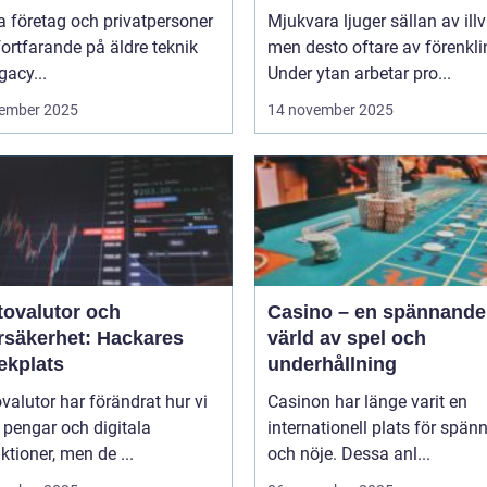
 företag och privatpersoner
Mjukvara ljuger sällan av illvi
 fortfarande på äldre teknik
men desto oftare av förenkli
gacy...
Under ytan arbetar pro...
ember 2025
14 november 2025
tovalutor och
Casino – en spännande
rsäkerhet: Hackares
värld av spel och
ekplats
underhållning
valutor har förändrat hur vi
Casinon har länge varit en
 pengar och digitala
internationell plats för spän
ktioner, men de ...
och nöje. Dessa anl...