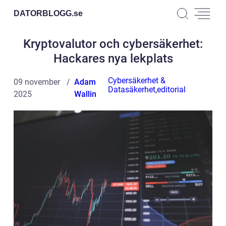
DATORBLOGG.
se
Kryptovalutor och cybersäkerhet:
Hackares nya lekplats
Cybersäkerhet &
09 november
Adam
Datasäkerhet
,
editorial
2025
Wallin