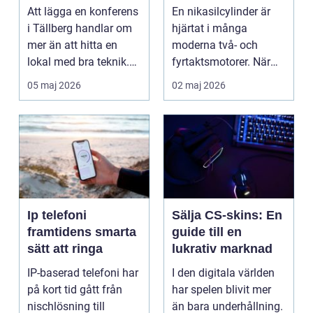
motorcykel och
Att lägga en konferens
En nikasilcylinder är
snöskoter
i Tällberg handlar om
hjärtat i många
mer än att hitta en
moderna två- och
lokal med bra teknik.
fyrtaktsmotorer. När
Den lilla byn...
den fungerar som den
05 maj 2026
02 maj 2026
ska...
Ip telefoni
Sälja CS-skins: En
framtidens smarta
guide till en
sätt att ringa
lukrativ marknad
IP-baserad telefoni har
I den digitala världen
på kort tid gått från
har spelen blivit mer
nischlösning till
än bara underhållning.