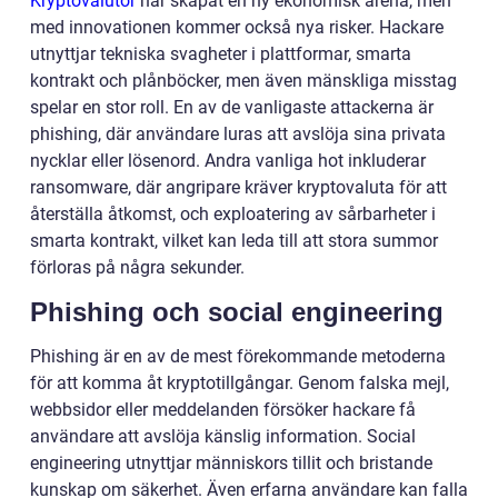
Kryptovalutor
har skapat en ny ekonomisk arena, men
med innovationen kommer också nya risker. Hackare
utnyttjar tekniska svagheter i plattformar, smarta
kontrakt och plånböcker, men även mänskliga misstag
spelar en stor roll. En av de vanligaste attackerna är
phishing, där användare luras att avslöja sina privata
nycklar eller lösenord. Andra vanliga hot inkluderar
ransomware, där angripare kräver kryptovaluta för att
återställa åtkomst, och exploatering av sårbarheter i
smarta kontrakt, vilket kan leda till att stora summor
förloras på några sekunder.
Phishing och social engineering
Phishing är en av de mest förekommande metoderna
för att komma åt kryptotillgångar. Genom falska mejl,
webbsidor eller meddelanden försöker hackare få
användare att avslöja känslig information. Social
engineering utnyttjar människors tillit och bristande
kunskap om säkerhet. Även erfarna användare kan falla