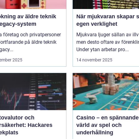
kning av äldre teknik
När mjukvaran skapar s
legacy-system
egen verklighet
 företag och privatpersoner
Mjukvara ljuger sällan av illvi
 fortfarande på äldre teknik
men desto oftare av förenkli
gacy...
Under ytan arbetar pro...
ember 2025
14 november 2025
tovalutor och
Casino – en spännande
rsäkerhet: Hackares
värld av spel och
ekplats
underhållning