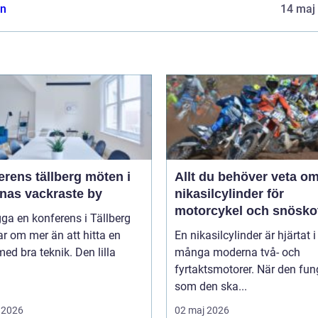
n
14 maj
ens tällberg möten i
Allt du behöver veta o
rnas vackraste by
nikasilcylinder för
motorcykel och snösko
gga en konferens i Tällberg
r om mer än att hitta en
En nikasilcylinder är hjärtat i
med bra teknik. Den lilla
många moderna två- och
fyrtaktsmotorer. När den fun
som den ska...
 2026
02 maj 2026