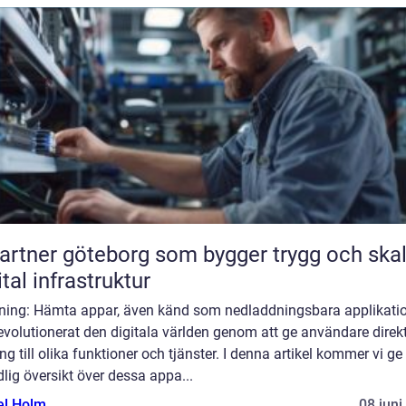
partner göteborg som bygger trygg och ska
ital infrastruktur
dning: Hämta appar, även känd som nedladdningsbara applikatio
evolutionerat den digitala världen genom att ge användare direk
ång till olika funktioner och tjänster. I denna artikel kommer vi ge
lig översikt över dessa appa...
el Holm
08 juni