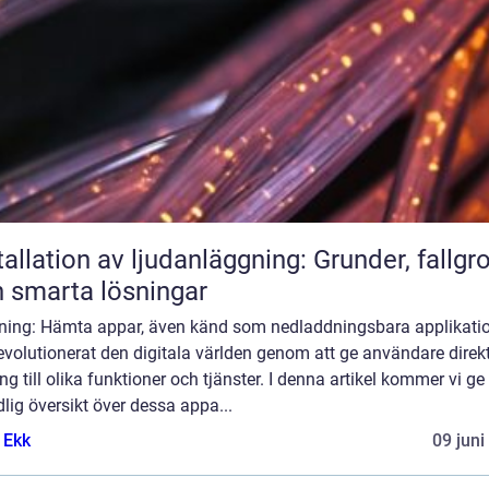
tallation av ljudanläggning: Grunder, fallgr
 smarta lösningar
dning: Hämta appar, även känd som nedladdningsbara applikatio
evolutionerat den digitala världen genom att ge användare direk
ång till olika funktioner och tjänster. I denna artikel kommer vi ge
lig översikt över dessa appa...
 Ekk
09 juni