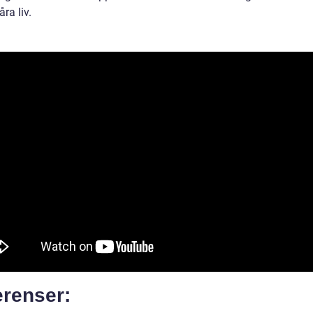
åra liv.
erenser: