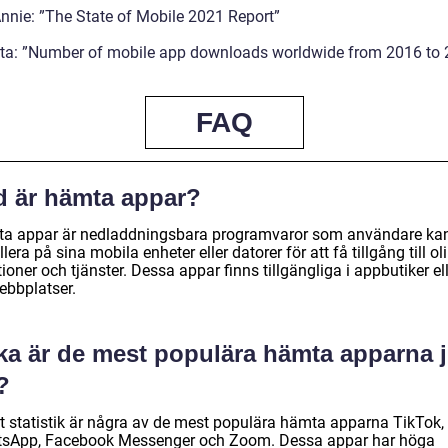
nnie: ”The State of Mobile 2021 Report”
sta: ”Number of mobile app downloads worldwide from 2016 to
FAQ
d är hämta appar?
a appar är nedladdningsbara programvaror som användare ka
llera på sina mobila enheter eller datorer för att få tillgång till ol
ioner och tjänster. Dessa appar finns tillgängliga i appbutiker el
ebbplatser.
lka är de mest populära hämta apparna j
?
gt statistik är några av de mest populära hämta apparna TikTok,
sApp, Facebook Messenger och Zoom. Dessa appar har höga