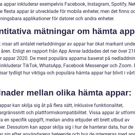
a appar inkluderar exempelvis Facebook, Instagram, Spotify, Net
e flesta appar är utvecklade för mobila enheter, men det finns o
ningsbara applikationer för datorer och andra enheter.
ntitativa mätningar om hämta app
k visar att antalet nerladdningar av appar har ökat markant unde
 åren. Enligt en rapport från App Annie laddades det ner över 21
er appar 2020. De mest populära apparna baserat på nedladdni
r inkluderar TikTok, WhatsApp, Facebook Messenger och Zoom.
visar tydligt hur viktiga och populära hämta appar har blivit i vår
lnader mellan olika hämta appar:
par kan skilja sig åt på flera sätt, inklusive funktionalitet,
rgränssnitt och plattformskompatibilitet. Vissa appar är utfor
ra en specifik uppgift, medan andra erbjuder ett brett utbud av
er. Dessutom kan appar skilja sig i hur de hanterar data, hur de
r sig efter användarens beteende och hur de integreras med an