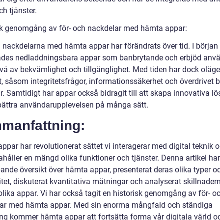
h tjänster.
sk genomgång av för- och nackdelar med hämta appar:
h nackdelarna med hämta appar har förändrats över tid. I början
ades nedladdningsbara appar som banbrytande och erbjöd anv
ivå av bekvämlighet och tillgänglighet. Med tiden har dock oläg
t, såsom integritetsfrågor, informationssäkerhet och överdrivet 
. Samtidigt har appar också bidragit till att skapa innovativa l
bättra användarupplevelsen på många sätt.
manfattning:
par har revolutionerat sättet vi interagerar med digital teknik 
ahåller en mängd olika funktioner och tjänster. Denna artikel har
pande översikt över hämta appar, presenterat deras olika typer o
tet, diskuterat kvantitativa mätningar och analyserat skillnader
olika appar. Vi har också tagit en historisk genomgång av för- o
ar med hämta appar. Med sin enorma mångfald och ständiga
ing kommer hämta appar att fortsätta forma vår digitala värld o