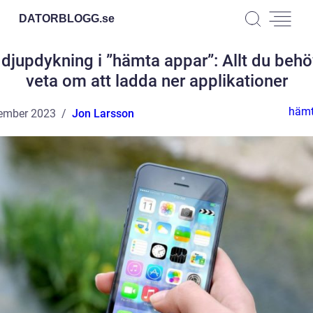
DATORBLOGG.
se
 djupdykning i ”hämta appar”: Allt du behö
veta om att ladda ner applikationer
hämt
ember 2023
Jon Larsson