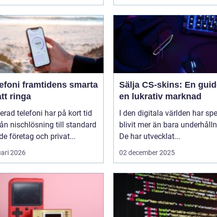
amtidens smarta
Sälja CS-skins: En guide
att ringa
en lukrativ marknad
erad telefoni har på kort tid
I den digitala världen har sp
rån nischlösning till standard
blivit mer än bara underhålln
de företag och privat...
De har utvecklat...
uari 2026
02 december 2025