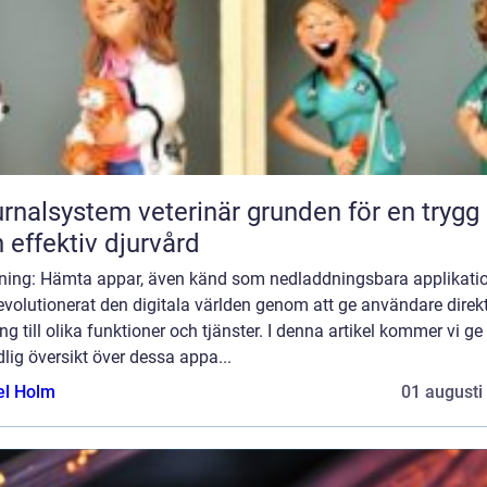
lsystem veterinär grunden för en trygg
 effektiv djurvård
dning: Hämta appar, även känd som nedladdningsbara applikatio
evolutionerat den digitala världen genom att ge användare direk
ång till olika funktioner och tjänster. I denna artikel kommer vi ge
lig översikt över dessa appa...
el Holm
01 augusti