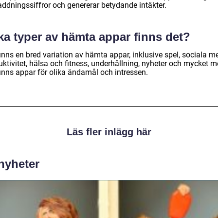
addningssiffror och genererar betydande intäkter.
ka typer av hämta appar finns det?
inns en bred variation av hämta appar, inklusive spel, sociala me
ktivitet, hälsa och fitness, underhållning, nyheter och mycket m
finns appar för olika ändamål och intressen.
Läs fler inlägg här
 nyheter