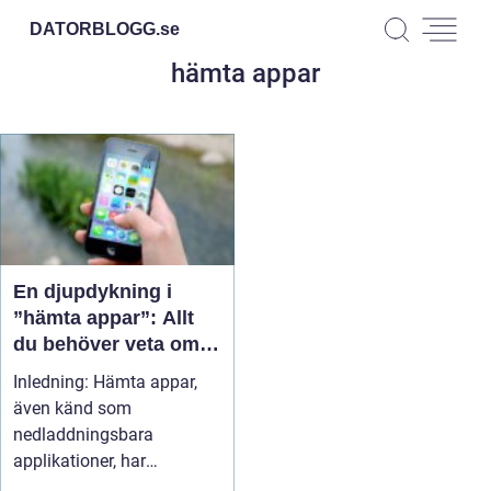
DATORBLOGG.
se
hämta appar
En djupdykning i
”hämta appar”: Allt
du behöver veta om
att ladda ner
Inledning: Hämta appar,
applikationer
även känd som
nedladdningsbara
applikationer, har
revolutionerat den digital...