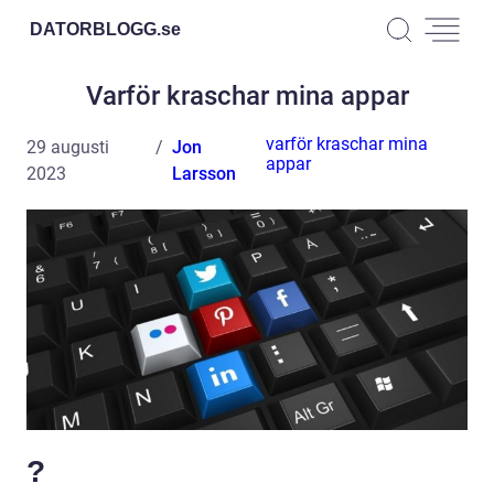
DATORBLOGG.
se
Varför kraschar mina appar
varför kraschar mina
29 augusti
Jon
appar
2023
Larsson
?