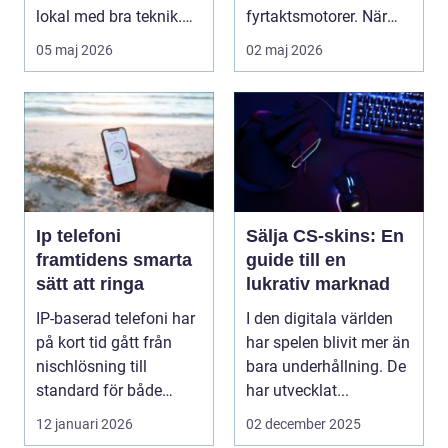
lokal med bra teknik.
fyrtaktsmotorer. När
Den lilla byn...
den fungerar som den
05 maj 2026
02 maj 2026
ska...
Ip telefoni
Sälja CS-skins: En
framtidens smarta
guide till en
sätt att ringa
lukrativ marknad
IP-baserad telefoni har
I den digitala världen
på kort tid gått från
har spelen blivit mer än
nischlösning till
bara underhållning. De
standard för både
har utvecklat...
företag och privat...
12 januari 2026
02 december 2025