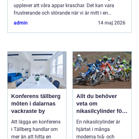
upplever att våra appar kraschar. Det kan vara
frustrerande och störande när vi är mitt i en
aktivitet eller när vi behöver använda en specifik ...
admin
14 maj 2026
Konferens tällberg
Allt du behöver
möten i dalarnas
veta om
vackraste by
nikasilcylinder för
motorcykel och
Att lägga en konferens
En nikasilcylinder är
snöskoter
i Tällberg handlar om
hjärtat i många
mer än att hitta en
moderna två- och