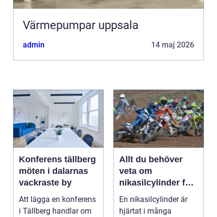
Värmepumpar uppsala
admin
14 maj 2026
Konferens tällberg
Allt du behöver
möten i dalarnas
veta om
vackraste by
nikasilcylinder för
motorcykel och
Att lägga en konferens
En nikasilcylinder är
snöskoter
i Tällberg handlar om
hjärtat i många