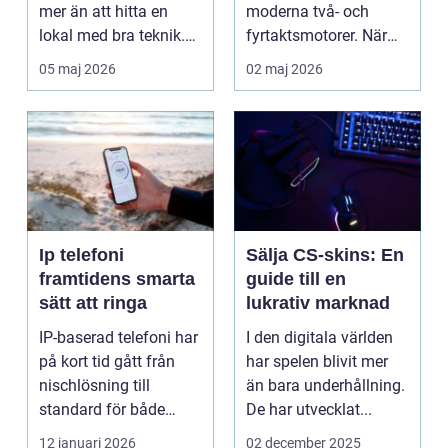
mer än att hitta en
moderna två- och
lokal med bra teknik.
fyrtaktsmotorer. När
Den lilla byn...
den fungerar som den
05 maj 2026
02 maj 2026
ska...
Ip telefoni
Sälja CS-skins: En
framtidens smarta
guide till en
sätt att ringa
lukrativ marknad
IP-baserad telefoni har
I den digitala världen
på kort tid gått från
har spelen blivit mer
nischlösning till
än bara underhållning.
standard för både
De har utvecklat...
företag och privat...
12 januari 2026
02 december 2025