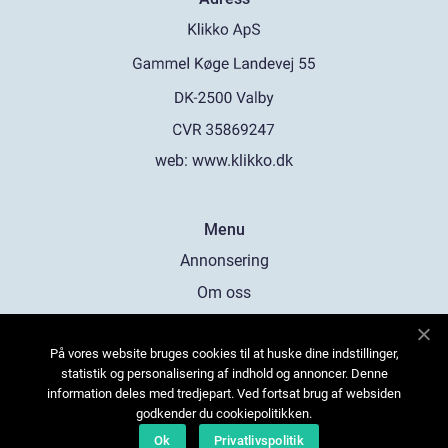
web:
www.klikko.dk
Menu
Annonsering
Om oss
Cookies
På vores website bruges cookies til at huske dine indstillinger,
Kontakta oss
statistik og personalisering af indhold og annoncer. Denne
Sitemap
information deles med tredjepart. Ved fortsat brug af websiden
godkender du cookiepolitikken.
Ok
Privatlivspolitik