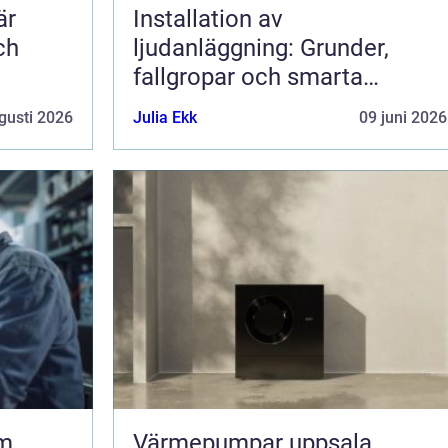
är
Installation av
ch
ljudanläggning: Grunder,
fallgropar och smarta
lösningar
gusti 2026
Julia Ekk
09 juni 2026
om
Värmepumpar uppsala