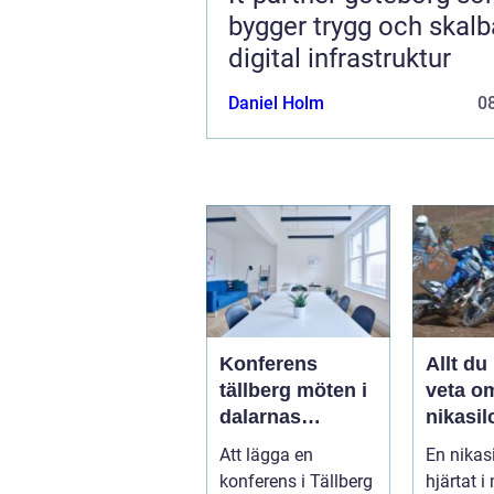
bygger trygg och skalb
digital infrastruktur
Daniel Holm
08
Konferens
Allt du
tällberg möten i
veta o
dalarnas
nikasil
vackraste by
för mo
Att lägga en
En nikasi
och sn
konferens i Tällberg
hjärtat 