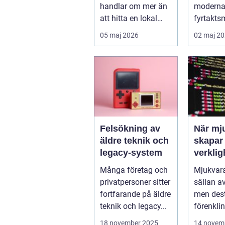
handlar om mer än
moderna 
att hitta en lokal
fyrtakts
med bra teknik. Den
den fun
05 maj 2026
02 maj 2
lilla byn...
den ska..
Felsökning av
När mj
äldre teknik och
skapar
legacy-system
verklig
Många företag och
Mjukvara
privatpersoner sitter
sällan av 
fortfarande på äldre
men dest
teknik och legacy...
förenkli
ytan arbe
18 november 2025
14 novem