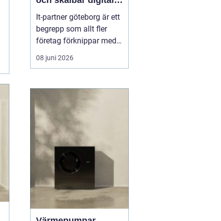
och skalbar digital
infrastruktur
It-partner göteborg är ett
begrepp som allt fler
företag förknippar med
strategisk rådgivning,
08 juni 2026
säker drift och
långsiktigt affärsstöd.
När tekniken på kontoret,
i molnet och i
produktionsmiljön ska
samspela behövs en
partner som inte bara
löser akuta...
Värmepumpar