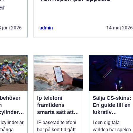
ar
 juni 2026
admin
14 maj 2026
 behöver
Ip telefoni
Sälja CS-skins:
m
framtidens
En guide till en
cylinder
smarta sätt att
lukrativ
torcykel
ringa
marknad
lcylinder är
IP-baserad telefoni
I den digitala
öskoter
i många
har på kort tid gått
världen har spelen