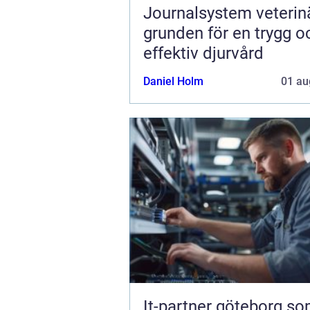
Journalsystem veterin
grunden för en trygg o
effektiv djurvård
Daniel Holm
01 au
It-partner göteborg s