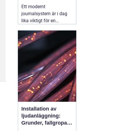
effektiv djurvård
Ett modernt
journalsystem är i dag
lika viktigt för en
veterinärklinik som
röntgenutrustning och
operationssal. När allt
fler djurägare förväntar
sig snabb service, tydlig
information och digitala
lösningar blir valet
01
augusti 2026
Installation av
ljudanläggning:
Grunder, fallgropar
och smarta