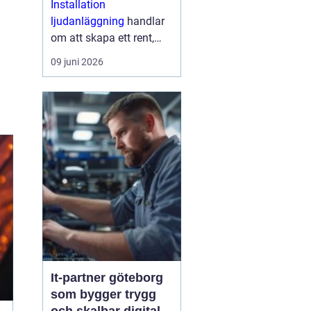
Installation
lösningar
ljudanläggning
handlar
om att skapa ett rent,
tydligt och jämnt ljud
09 juni 2026
som fungerar i vardagen,
inte bara på pappret.
Med rätt planering, rätt
produkter och en
struktur...
It-partner göteborg
som bygger trygg