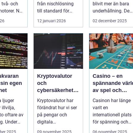
två- och
från nischlösning
blivit mer än bara
motorer. När
till standard för
underhållning. De
gerar som
både företag och
har utvecklat...
026
12 januari 2026
02 december 2025
.
privat...
ukvaran
Kryptovalutor
Casino – en
 sin egen
och
spännande värl
het
cybersäkerhet:
av spel och
Hackares nya
underhållning
 ljuger
Kryptovalutor har
Casinon har länge
lekplats
illvilja,
förändrat hur vi ser
varit en
o oftare av
på pengar och
internationell plats
ng. Under
digitala
för spänning och
tar pro...
transaktioner, men
nöje. Dessa anl...
ber 2025
09 november 2025
06 november 2025