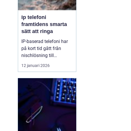
Ip telefoni
framtidens smarta
sätt att ringa
IP-baserad telefoni har
på kort tid gått från
nischlösning till
standard för både
12 januari 2026
företag och
privatpersoner. Tekniken
gör det möjligt att ringa
via internet i stället för
via kopparnätet, som
redan håller på att
stängas ned. För den
som vill ha flex...