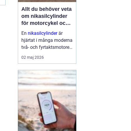
Allt du behöver veta
om nikasilcylinder
för motorcykel och
snöskoter
En
nikasilcylinder
är
hjärtat i många moderna
två- och fyrtaktsmotorer.
När den fungerar som
02 maj 2026
den ska får motorn bra
kompression, hög effekt
och lång livslängd. När
den skadas tappar
motorn kraft, börjar gå
oj...