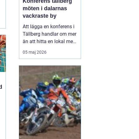
Konferens tällberg
möten i dalarnas
vackraste by
Att lägga en konferens i
Tällberg handlar om mer
än att hitta en lokal med
bra teknik. Den lilla byn
05 maj 2026
vid Siljan kombinerar
klassisk dalaromantik
med moderna
mötesmöjligheter. Här
får deltagarna arbetsro,
d
vacker utsikt, god mat
och tid att umgås,
samt...