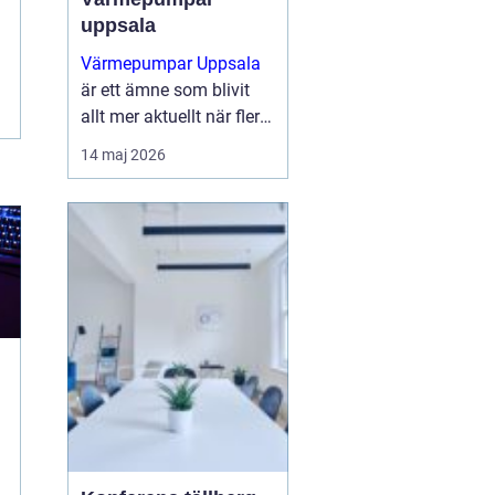
uppsala
Värmepumpar Uppsala
är ett ämne som blivit
allt mer aktuellt när fler
villaägare och
14 maj 2026
fastighetsägare söker
sätt att sänka sina
uppvärmningskostnader
och samtidigt minska
klimatpåve...