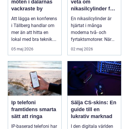
möten i dalarnas
veta om
vackraste by
nikasilcylinder för
motorcykel och
Att lägga en konferens
En nikasilcylinder är
snöskoter
i Tällberg handlar om
hjärtat i många
mer än att hitta en
moderna två- och
lokal med bra teknik.
fyrtaktsmotorer. När
Den lilla byn...
den fungerar som den
05 maj 2026
02 maj 2026
ska...
Ip telefoni
Sälja CS-skins: En
framtidens smarta
guide till en
sätt att ringa
lukrativ marknad
IP-baserad telefoni har
I den digitala världen