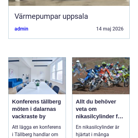
Värmepumpar uppsala
admin
14 maj 2026
Konferens tällberg
Allt du behöver
möten i dalarnas
veta om
vackraste by
nikasilcylinder för
motorcykel och
Att lägga en konferens
En nikasilcylinder är
snöskoter
i Tällberg handlar om
hjärtat i många