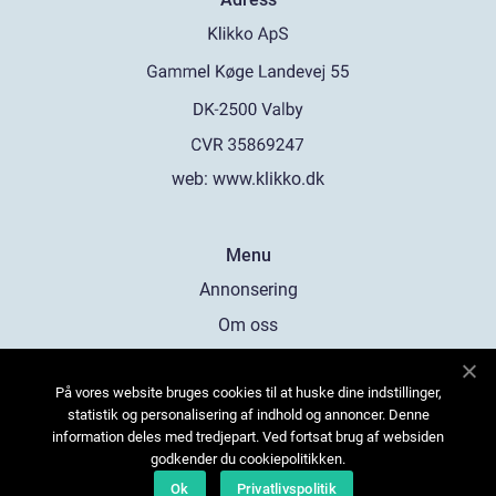
web:
www.klikko.dk
Menu
Annonsering
Om oss
Cookies
På vores website bruges cookies til at huske dine indstillinger,
Kontakta oss
statistik og personalisering af indhold og annoncer. Denne
Sitemap
information deles med tredjepart. Ved fortsat brug af websiden
godkender du cookiepolitikken.
Ok
Privatlivspolitik