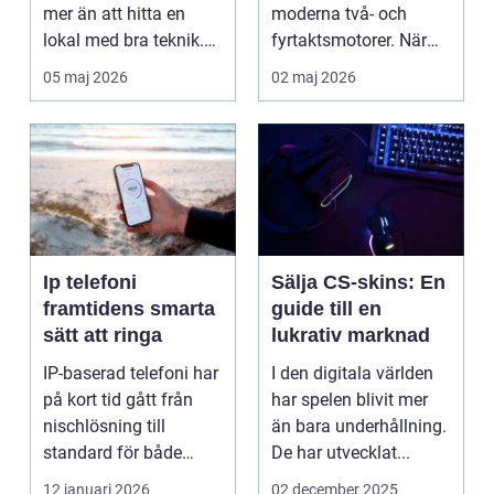
mer än att hitta en
moderna två- och
lokal med bra teknik.
fyrtaktsmotorer. När
Den lilla byn...
den fungerar som den
05 maj 2026
02 maj 2026
ska...
Ip telefoni
Sälja CS-skins: En
framtidens smarta
guide till en
sätt att ringa
lukrativ marknad
IP-baserad telefoni har
I den digitala världen
på kort tid gått från
har spelen blivit mer
nischlösning till
än bara underhållning.
standard för både
De har utvecklat...
företag och privat...
12 januari 2026
02 december 2025