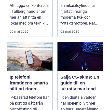
motorcykel och
Att lägga en konferens
En nikasilcylinder är
snöskoter
i Tällberg handlar om
hjärtat i många
mer än att hitta en
moderna två- och
lokal med bra teknik.
fyrtaktsmotorer. När
Den lilla byn...
den fungerar som den
05 maj 2026
02 maj 2026
ska...
Ip telefoni
Sälja CS-skins: En
framtidens smarta
guide till en
sätt att ringa
lukrativ marknad
IP-baserad telefoni har
I den digitala världen
på kort tid gått från
har spelen blivit mer
nischlösning till
än bara underhållning.