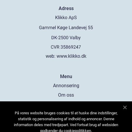
Adress
web:
www.klikko.dk
Menu
Annonsering
Om oss
Cookies
På vores website bruges cookies til at huske dine indstillinger,
Kontakta oss
statistik og personalisering af indhold og annoncer. Denne
Sitemap
information deles med tredjepart. Ved fortsat brug af websiden
godkender du cookiepolitikken.