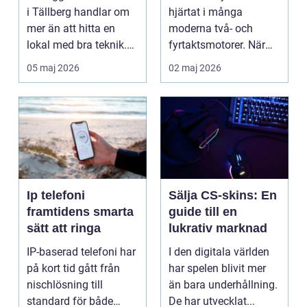
snöskoter
i Tällberg handlar om
hjärtat i många
mer än att hitta en
moderna två- och
lokal med bra teknik.
fyrtaktsmotorer. När
Den lilla byn...
den fungerar som den
05 maj 2026
02 maj 2026
ska...
Ip telefoni
Sälja CS-skins: En
framtidens smarta
guide till en
sätt att ringa
lukrativ marknad
IP-baserad telefoni har
I den digitala världen
på kort tid gått från
har spelen blivit mer
nischlösning till
än bara underhållning.
standard för både
De har utvecklat...