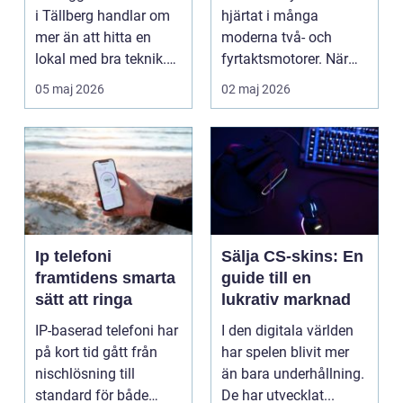
snöskoter
i Tällberg handlar om
hjärtat i många
mer än att hitta en
moderna två- och
lokal med bra teknik.
fyrtaktsmotorer. När
Den lilla byn...
den fungerar som den
05 maj 2026
02 maj 2026
ska...
Ip telefoni
Sälja CS-skins: En
framtidens smarta
guide till en
sätt att ringa
lukrativ marknad
IP-baserad telefoni har
I den digitala världen
på kort tid gått från
har spelen blivit mer
nischlösning till
än bara underhållning.
standard för både
De har utvecklat...