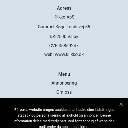
Adress
web:
www.klikko.dk
Menu
Annonsering
Om oss
Cookies
På vores website bruges cookies til at huske dine indstillinger,
Kontakta oss
statistik og personalisering af indhold og annoncer. Denne
Sitemap
information deles med tredjepart. Ved fortsat brug af websiden
godkender du cookiepolitikken.