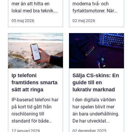
mer än att hitta en
moderna två- och
lokal med bra teknik.
fyrtaktsmotorer. När
Den lilla byn...
den fungerar som den
05 maj 2026
02 maj 2026
ska...
Ip telefoni
Sälja CS-skins: En
framtidens smarta
guide till en
sätt att ringa
lukrativ marknad
IP-baserad telefoni har
I den digitala världen
på kort tid gått från
har spelen blivit mer
nischlösning till
än bara underhållning.
standard för både
De har utvecklat...
företag och privat...
12 januari 2026
02 december 2025