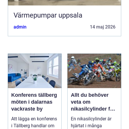
Värmepumpar uppsala
admin
14 maj 2026
Konferens tällberg
Allt du behöver
möten i dalarnas
veta om
vackraste by
nikasilcylinder för
motorcykel och
Att lägga en konferens
En nikasilcylinder är
snöskoter
i Tällberg handlar om
hjärtat i många