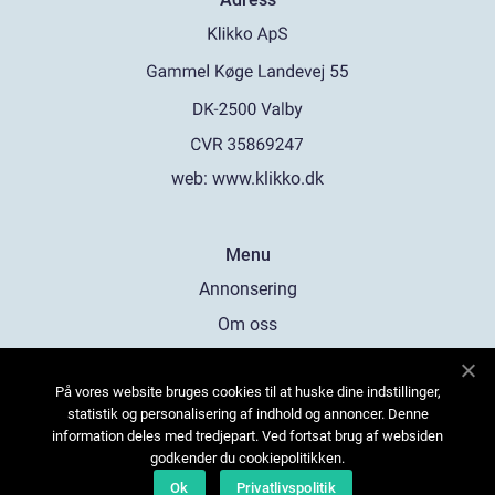
web:
www.klikko.dk
Menu
Annonsering
Om oss
Cookies
På vores website bruges cookies til at huske dine indstillinger,
Kontakta oss
statistik og personalisering af indhold og annoncer. Denne
Sitemap
information deles med tredjepart. Ved fortsat brug af websiden
godkender du cookiepolitikken.
Ok
Privatlivspolitik