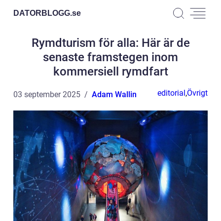
DATORBLOGG.
se
Rymdturism för alla: Här är de
senaste framstegen inom
kommersiell rymdfart
editorial
,
Övrigt
03 september 2025
Adam Wallin