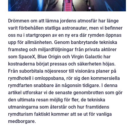
Drömmen om att lämna jordens atmosfär har länge
varit förbehållen statliga astronauter, men vi befinner
oss nu i startgropen av en ny era där rymden öppnas
upp för allmänheten. Genom banbrytande tekniska
framsteg och miljardföljningar från privata aktörer
som SpaceX, Blue Origin och Virgin Galactic har
kostnaderna börjat pressas och säkerheten höjas.
Från suborbitala nöjesresor till visionära planer på
rymdhotell i omloppsbana, rör sig den kommersiella
rymdfarten snabbare än någonsin tidigare. I denna
artikel utforskar vi de senaste genombrotten som gör
den ultimata resan möjlig för fler, de tekniska
utmaningarna som återstår och hur framtidens
rymdturism faktiskt kommer att se ut för vanliga
medborgare.