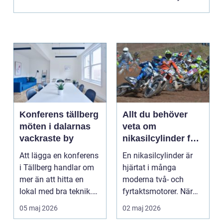
Konferens tällberg
Allt du behöver
möten i dalarnas
veta om
vackraste by
nikasilcylinder för
motorcykel och
Att lägga en konferens
En nikasilcylinder är
snöskoter
i Tällberg handlar om
hjärtat i många
mer än att hitta en
moderna två- och
lokal med bra teknik.
fyrtaktsmotorer. När
Den lilla byn...
den fungerar som den
05 maj 2026
02 maj 2026
ska...