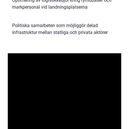
Optimering av logistikkedjor kring rymdbaser och
markpersonal vid landningsplatserna
Politiska samarbeten som möjliggör delad
infrastruktur mellan statliga och privata aktörer