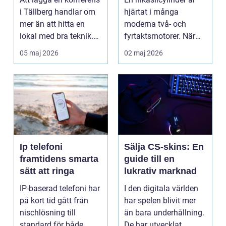
snöskoter
i Tällberg handlar om
hjärtat i många
mer än att hitta en
moderna två- och
lokal med bra teknik.
fyrtaktsmotorer. När
Den lilla byn...
den fungerar som den
05 maj 2026
02 maj 2026
ska...
Ip telefoni
Sälja CS-skins: En
framtidens smarta
guide till en
sätt att ringa
lukrativ marknad
IP-baserad telefoni har
I den digitala världen
på kort tid gått från
har spelen blivit mer
nischlösning till
än bara underhållning.
standard för både
De har utvecklat...