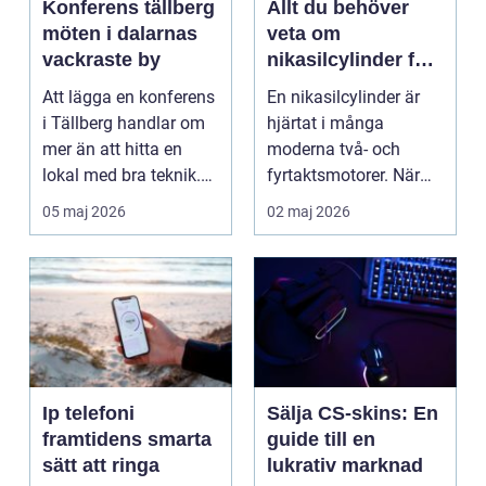
Konferens tällberg
Allt du behöver
möten i dalarnas
veta om
vackraste by
nikasilcylinder för
motorcykel och
Att lägga en konferens
En nikasilcylinder är
snöskoter
i Tällberg handlar om
hjärtat i många
mer än att hitta en
moderna två- och
lokal med bra teknik.
fyrtaktsmotorer. När
Den lilla byn...
den fungerar som den
05 maj 2026
02 maj 2026
ska...
Ip telefoni
Sälja CS-skins: En
framtidens smarta
guide till en
sätt att ringa
lukrativ marknad