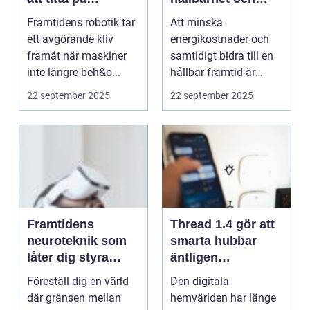
människor
lägre avgifter
Framtidens robotik tar
Att minska
ett avgörande kliv
energikostnader och
framåt när maskiner
samtidigt bidra till en
inte längre beh&o...
hållbar framtid är
högaktuell...
22 september 2025
22 september 2025
Framtidens
Thread 1.4 gör att
neuroteknik som
smarta hubbar
låter dig styra
äntligen
datorn med tanken
samarbetar
Föreställ dig en värld
Den digitala
där gränsen mellan
hemvärlden har länge