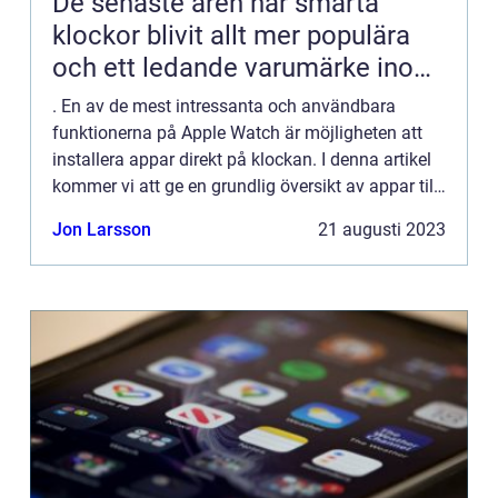
De senaste åren har smarta
klockor blivit allt mer populära
och ett ledande varumärke inom
detta område är Apple Watch
. En av de mest intressanta och användbara
funktionerna på Apple Watch är möjligheten att
installera appar direkt på klockan. I denna artikel
kommer vi att ge en grundlig översikt av appar till
Apple Watch, presentera olika typer av appar,
Jon Larsson
21 augusti 2023
utforska d...