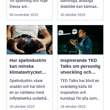
för spänning och nöje.
dammiga, analoga
Dessa anl...
diabilder kan kännas
som en...
06 november 2025
30 oktober 2025
Hur spelindustrin
Inspirerande TED
kan minska
Talks om personlig
klimatavtrycket
utveckling och
genom innovation
företagande
Spelindustrin växer
TED Talks har blivit en
och design
snabbt och har blivit
ovärderlig källa till
en av världens mest
inspiration och
inflytelserika underhå...
kunskap för alla som
vi...
30 oktober 2025
28 oktober 2025