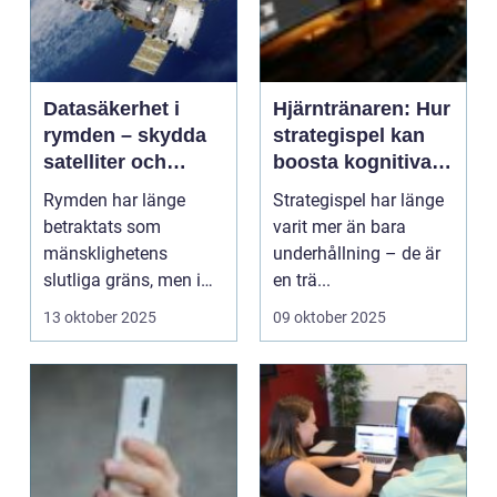
Datasäkerhet i
Hjärntränaren: Hur
rymden – skydda
strategispel kan
satelliter och
boosta kognitiva
interplanetär
färdigheter
Rymden har länge
Strategispel har länge
kommunikation
betraktats som
varit mer än bara
mänsklighetens
underhållning – de är
slutliga gräns, men i
en trä...
takt med att sat...
13 oktober 2025
09 oktober 2025