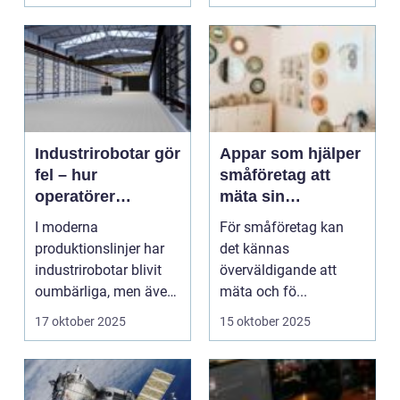
Industrirobotar gör
Appar som hjälper
fel – hur
småföretag att
operatörer
mäta sin
diagnostiserar
klimatpåverkan
I moderna
För småföretag kan
snabbt
produktionslinjer har
det kännas
industrirobotar blivit
överväldigande att
oumbärliga, men även
mäta och fö...
de mest p&arin...
17 oktober 2025
15 oktober 2025