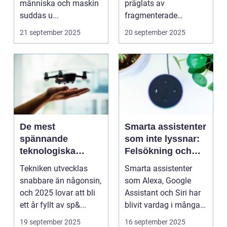
människa och maskin
präglats av
suddas u...
fragmenterade
ekosystem där
21 september 2025
20 september 2025
smarta...
De mest
Smarta assistenter
spännande
som inte lyssnar:
teknologiska
Felsökning och
innovationerna
optimering
Tekniken utvecklas
Smarta assistenter
2025
snabbare än någonsin,
som Alexa, Google
och 2025 lovar att bli
Assistant och Siri har
ett år fyllt av sp&...
blivit vardag i många
hem, men det...
19 september 2025
16 september 2025