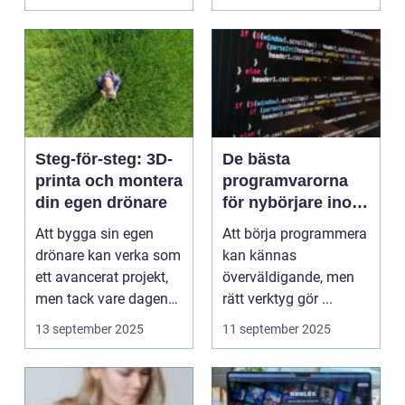
Steg-för-steg: 3D-
De bästa
printa och montera
programvarorna
din egen drönare
för nybörjare inom
programmering
Att bygga sin egen
Att börja programmera
drönare kan verka som
kan kännas
ett avancerat projekt,
överväldigande, men
men tack vare dagens
rätt verktyg gör ...
3D-skrivar...
13 september 2025
11 september 2025