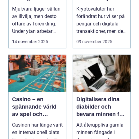
lekplats
Mjukvara ljuger sällan
Kryptovalutor har
av illvilja, men desto
förändrat hur vi ser på
oftare av förenkling.
pengar och digitala
Under ytan arbetar
transaktioner, men de
pro...
...
14 november 2025
09 november 2025
Casino – en
Digitalisera dina
spännande värld
diabilder och
av spel och
bevara minnen för
underhållning
framtiden
Casinon har länge varit
Att återuppliva gamla
en internationell plats
minnen fångade i