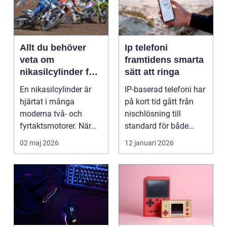
Allt du behöver
Ip telefoni
veta om
framtidens smarta
nikasilcylinder för
sätt att ringa
motorcykel och
En nikasilcylinder är
IP-baserad telefoni har
snöskoter
hjärtat i många
på kort tid gått från
moderna två- och
nischlösning till
fyrtaktsmotorer. När
standard för både
den fungerar som den
företag och privat...
02 maj 2026
12 januari 2026
ska...