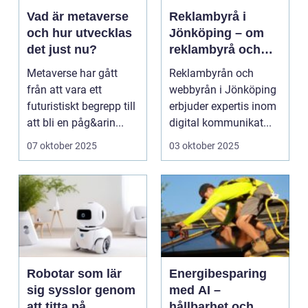
Vad är metaverse
Reklambyrå i
och hur utvecklas
Jönköping – om
det just nu?
reklambyrå och
webbyrå i
Metaverse har gått
Reklambyrån och
Jönköping
från att vara ett
webbyrån i Jönköping
futuristiskt begrepp till
erbjuder expertis inom
att bli en påg&arin...
digital kommunikat...
07 oktober 2025
03 oktober 2025
Robotar som lär
Energibesparing
sig sysslor genom
med AI –
att titta på
hållbarhet och