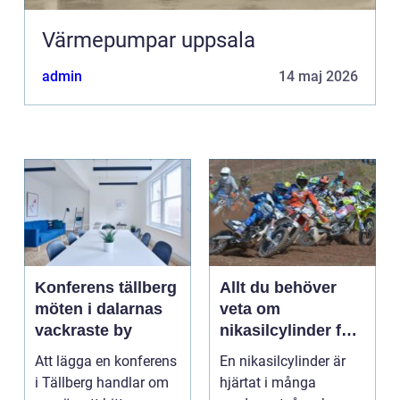
Värmepumpar uppsala
admin
14 maj 2026
Konferens tällberg
Allt du behöver
möten i dalarnas
veta om
vackraste by
nikasilcylinder för
motorcykel och
Att lägga en konferens
En nikasilcylinder är
snöskoter
i Tällberg handlar om
hjärtat i många