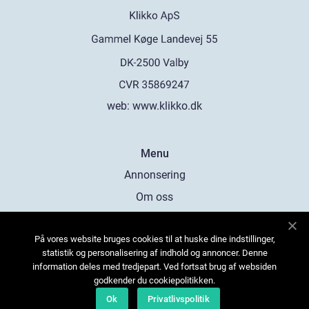
web:
www.klikko.dk
Menu
Annonsering
Om oss
Cookies
På vores website bruges cookies til at huske dine indstillinger,
Kontakta oss
statistik og personalisering af indhold og annoncer. Denne
Sitemap
information deles med tredjepart. Ved fortsat brug af websiden
godkender du cookiepolitikken.
Ok
Privatlivspolitik