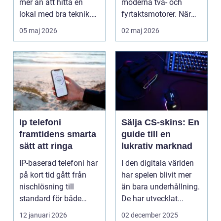
mer än att hitta en
moderna två- och
lokal med bra teknik.
fyrtaktsmotorer. När
Den lilla byn...
den fungerar som den
05 maj 2026
02 maj 2026
ska...
Ip telefoni
Sälja CS-skins: En
framtidens smarta
guide till en
sätt att ringa
lukrativ marknad
IP-baserad telefoni har
I den digitala världen
på kort tid gått från
har spelen blivit mer
nischlösning till
än bara underhållning.
standard för både
De har utvecklat...
företag och privat...
12 januari 2026
02 december 2025