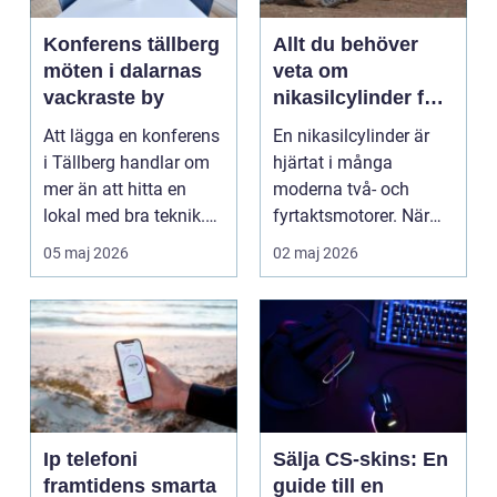
Konferens tällberg
Allt du behöver
möten i dalarnas
veta om
vackraste by
nikasilcylinder för
motorcykel och
Att lägga en konferens
En nikasilcylinder är
snöskoter
i Tällberg handlar om
hjärtat i många
mer än att hitta en
moderna två- och
lokal med bra teknik.
fyrtaktsmotorer. När
Den lilla byn...
den fungerar som den
05 maj 2026
02 maj 2026
ska...
Ip telefoni
Sälja CS-skins: En
framtidens smarta
guide till en