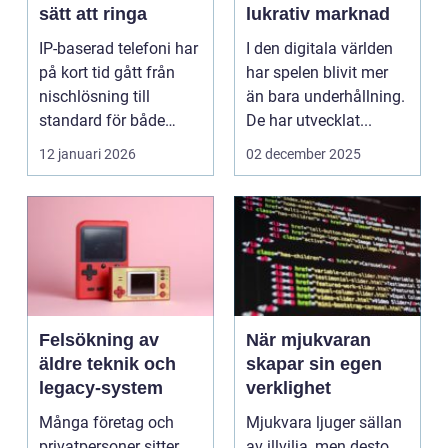
sätt att ringa
lukrativ marknad
IP-baserad telefoni har
I den digitala världen
på kort tid gått från
har spelen blivit mer
nischlösning till
än bara underhållning.
standard för både
De har utvecklat...
företag och privat...
12 januari 2026
02 december 2025
Felsökning av
När mjukvaran
äldre teknik och
skapar sin egen
legacy-system
verklighet
Många företag och
Mjukvara ljuger sällan
privatpersoner sitter
av illvilja, men desto