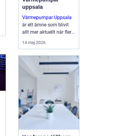
uppsala
Värmepumpar Uppsala
är ett ämne som blivit
allt mer aktuellt när fler
villaägare och
14 maj 2026
fastighetsägare söker
sätt att sänka sina
uppvärmningskostnader
och samtidigt minska
klimatpåve...