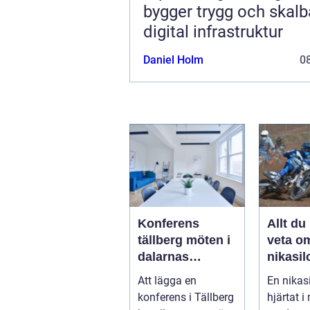
bygger trygg och skalb
digital infrastruktur
Daniel Holm
08
Konferens
Allt du
tällberg möten i
veta o
dalarnas
nikasil
vackraste by
för mo
Att lägga en
En nikasi
och sn
konferens i Tällberg
hjärtat 