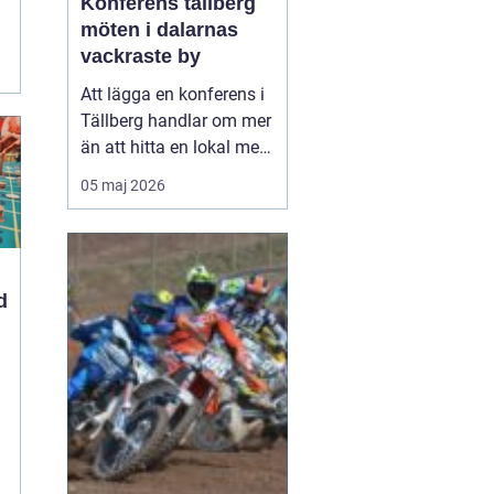
Konferens tällberg
möten i dalarnas
vackraste by
Att lägga en konferens i
Tällberg handlar om mer
än att hitta en lokal med
bra teknik. Den lilla byn
05 maj 2026
vid Siljan kombinerar
klassisk dalaromantik
med moderna
mötesmöjligheter. Här
d
får deltagarna arbetsro,
vacker utsikt, god mat
och tid att umgås,
samt...