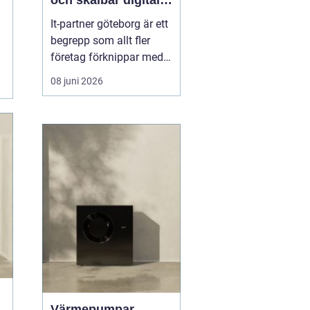
och skalbar digital
infrastruktur
It-partner göteborg är ett
begrepp som allt fler
företag förknippar med
strategisk rådgivning,
08 juni 2026
säker drift och
långsiktigt affärsstöd.
När tekniken på kontoret,
i molnet och i
produktionsmiljön ska
samspela behövs en
partner som inte bara
löser akuta...
Värmepumpar