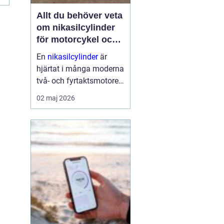
Allt du behöver veta
om nikasilcylinder
för motorcykel och
snöskoter
En
nikasilcylinder
är
hjärtat i många moderna
två- och fyrtaktsmotorer.
När den fungerar som
02 maj 2026
den ska får motorn bra
kompression, hög effekt
och lång livslängd. När
den skadas tappar
motorn kraft, börjar gå
oj...