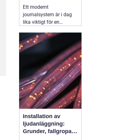
effektiv djurvård
Ett modernt
journalsystem är i dag
lika viktigt för en
veterinärklinik som
röntgenutrustning och
operationssal. När allt
fler djurägare förväntar
sig snabb service, tydlig
information och digitala
lösningar blir valet
01
augusti 2026
Installation av
ljudanläggning:
Grunder, fallgropar
och smarta