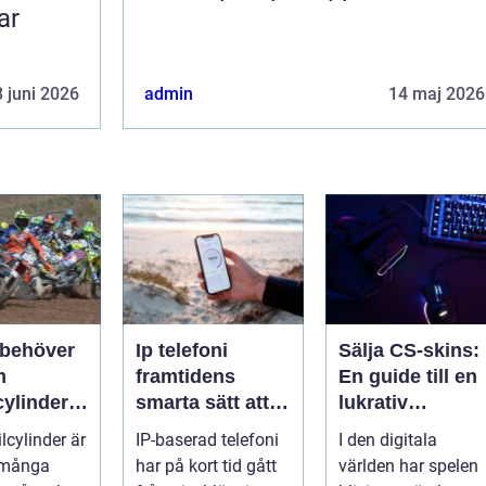
ar
 juni 2026
admin
14 maj 2026
 behöver
Ip telefoni
Sälja CS-skins:
m
framtidens
En guide till en
cylinder
smarta sätt att
lukrativ
torcykel
ringa
marknad
lcylinder är
IP-baserad telefoni
I den digitala
öskoter
i många
har på kort tid gått
världen har spelen