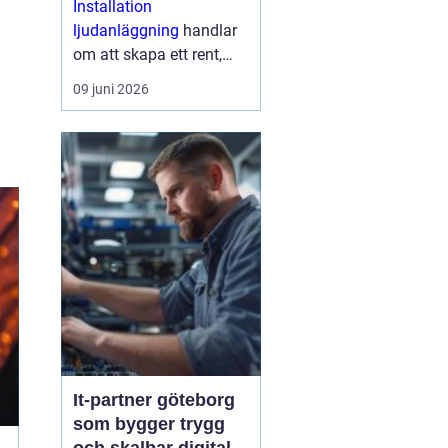
Installation
lösningar
ljudanläggning
handlar
om att skapa ett rent,
tydligt och jämnt ljud
09 juni 2026
som fungerar i vardagen,
inte bara på pappret.
Med rätt planering, rätt
produkter och en
struktur...
It-partner göteborg
som bygger trygg