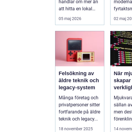
handlar om mer än
moderna 
att hitta en lokal
fyrtakts
med bra teknik. Den
den fun
05 maj 2026
02 maj 2
lilla byn...
den ska..
Felsökning av
När mj
äldre teknik och
skapar
legacy-system
verklig
Många företag och
Mjukvara
privatpersoner sitter
sällan av 
fortfarande på äldre
men dest
teknik och legacy...
förenkli
ytan arbe
18 november 2025
14 novem