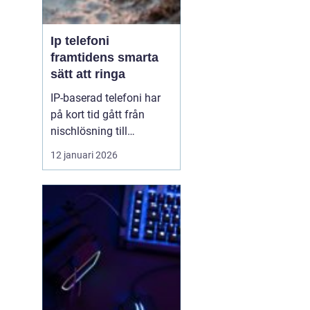
Ip telefoni
framtidens smarta
sätt att ringa
IP-baserad telefoni har
på kort tid gått från
nischlösning till
standard för både
12 januari 2026
företag och
privatpersoner. Tekniken
gör det möjligt att ringa
via internet i stället för
via kopparnätet, som
redan håller på att
stängas ned. För den
som vill ha flex...