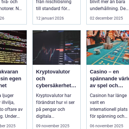
två- och
från nischlösning
blivit mer än bara
motorer. När
till standard för
underhållning. De
gerar som
både företag och
har utvecklat...
026
12 januari 2026
02 december 2025
.
privat...
ukvaran
Kryptovalutor
Casino – en
 sin egen
och
spännande värl
het
cybersäkerhet:
av spel och
Hackares nya
underhållning
 ljuger
Kryptovalutor har
Casinon har länge
lekplats
illvilja,
förändrat hur vi ser
varit en
o oftare av
på pengar och
internationell plats
ng. Under
digitala
för spänning och
tar pro...
transaktioner, men
nöje. Dessa anl...
ber 2025
09 november 2025
06 november 2025