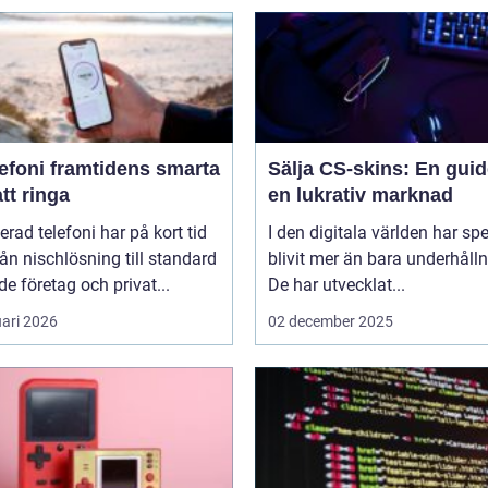
amtidens smarta
Sälja CS-skins: En guide
att ringa
en lukrativ marknad
erad telefoni har på kort tid
I den digitala världen har sp
rån nischlösning till standard
blivit mer än bara underhålln
de företag och privat...
De har utvecklat...
uari 2026
02 december 2025