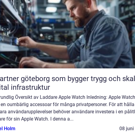
partner göteborg som bygger trygg och ska
ital infrastruktur
rundlig Översikt av Laddare Apple Watch Inledning: Apple Watch
t en oumbärlig accessoar för många privatpersoner. För att hålla
ara användarupplevelser behöver användare investera i en pålitl
re för sin Apple Watch. I denna a...
el Holm
08 juni