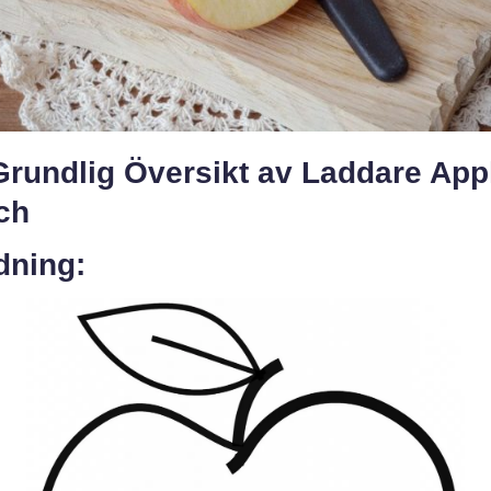
Grundlig Översikt av Laddare App
ch
dning: