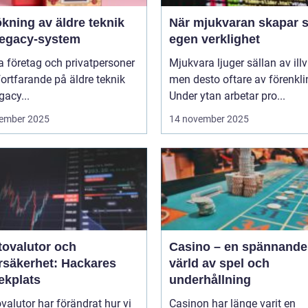
kning av äldre teknik
När mjukvaran skapar s
legacy-system
egen verklighet
 företag och privatpersoner
Mjukvara ljuger sällan av illvi
 fortfarande på äldre teknik
men desto oftare av förenkli
gacy...
Under ytan arbetar pro...
ember 2025
14 november 2025
tovalutor och
Casino – en spännande
rsäkerhet: Hackares
värld av spel och
ekplats
underhållning
valutor har förändrat hur vi
Casinon har länge varit en