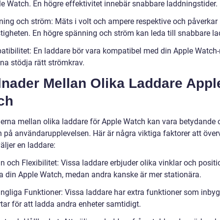
le Watch. En högre effektivitet innebär snabbare laddningstider.
ning och ström: Mäts i volt och ampere respektive och påverkar
tigheten. En högre spänning och ström kan leda till snabbare la
atibilitet: En laddare bör vara kompatibel med din Apple Watch
na stödja rätt strömkrav.
lnader Mellan Olika Laddare Appl
ch
derna mellan olika laddare för Apple Watch kan vara betydande 
n på användarupplevelsen. Här är några viktiga faktorer att öve
äljer en laddare:
n och Flexibilitet: Vissa laddare erbjuder olika vinklar och positi
da din Apple Watch, medan andra kanske är mer stationära.
gängliga Funktioner: Vissa laddare har extra funktioner som inby
tar för att ladda andra enheter samtidigt.