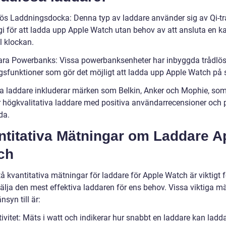
lös Laddningsdocka: Denna typ av laddare använder sig av Qi-tr
gi för att ladda upp Apple Watch utan behov av att ansluta en k
ll klockan.
ara Powerbanks: Vissa powerbanksenheter har inbyggda trådlö
gsfunktioner som gör det möjligt att ladda upp Apple Watch på 
a laddare inkluderar märken som Belkin, Anker och Mophie, so
r högkvalitativa laddare med positiva användarrecensioner och p
da.
ntitativa Mätningar om Laddare A
ch
tå kvantitativa mätningar för laddare för Apple Watch är viktigt f
älja den mest effektiva laddaren för ens behov. Vissa viktiga m
nsyn till är:
tivitet: Mäts i watt och indikerar hur snabbt en laddare kan ladd