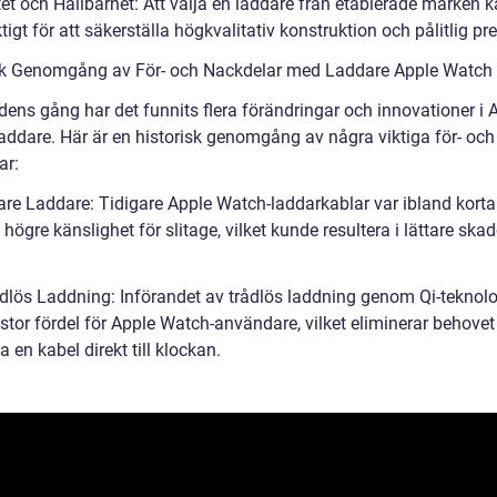
tet och Hållbarhet: Att välja en laddare från etablerade märken 
tigt för att säkerställa högkvalitativ konstruktion och pålitlig pr
sk Genomgång av För- och Nackdelar med Laddare Apple Watch
dens gång har det funnits flera förändringar och innovationer i 
addare. Här är en historisk genomgång av några viktiga för- och
ar:
gare Laddare: Tidigare Apple Watch-laddarkablar var ibland korta
högre känslighet för slitage, vilket kunde resultera i lättare ska
rådlös Laddning: Införandet av trådlös laddning genom Qi-teknolo
 stor fördel för Apple Watch-användare, vilket eliminerar behovet
a en kabel direkt till klockan.