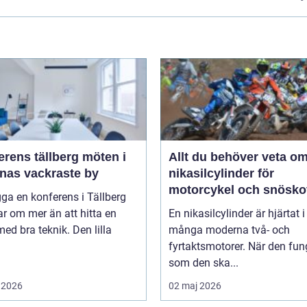
ens tällberg möten i
Allt du behöver veta o
rnas vackraste by
nikasilcylinder för
motorcykel och snösko
gga en konferens i Tällberg
r om mer än att hitta en
En nikasilcylinder är hjärtat i
med bra teknik. Den lilla
många moderna två- och
fyrtaktsmotorer. När den fun
som den ska...
 2026
02 maj 2026