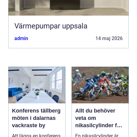
Värmepumpar uppsala
admin
14 maj 2026
Konferens tällberg
Allt du behöver
möten i dalarnas
veta om
vackraste by
nikasilcylinder för
motorcykel och
Att lägga en konferens
En nikasilcylinder är