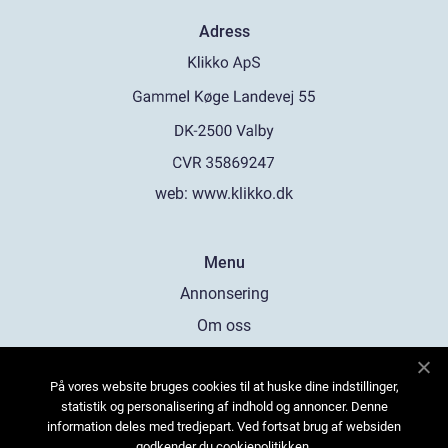
Adress
web:
www.klikko.dk
Menu
Annonsering
Om oss
Cookies
På vores website bruges cookies til at huske dine indstillinger,
Kontakta oss
statistik og personalisering af indhold og annoncer. Denne
Sitemap
information deles med tredjepart. Ved fortsat brug af websiden
godkender du cookiepolitikken.