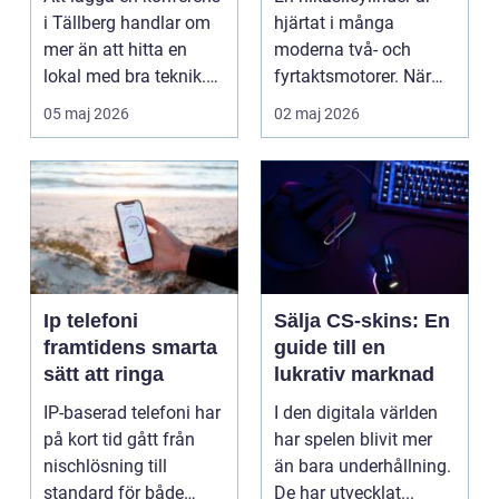
snöskoter
i Tällberg handlar om
hjärtat i många
mer än att hitta en
moderna två- och
lokal med bra teknik.
fyrtaktsmotorer. När
Den lilla byn...
den fungerar som den
05 maj 2026
02 maj 2026
ska...
Ip telefoni
Sälja CS-skins: En
framtidens smarta
guide till en
sätt att ringa
lukrativ marknad
IP-baserad telefoni har
I den digitala världen
på kort tid gått från
har spelen blivit mer
nischlösning till
än bara underhållning.
standard för både
De har utvecklat...