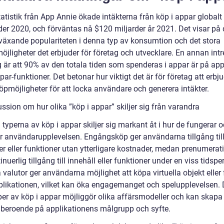
tatistik från App Annie ökade intäkterna från köp i appar global
er 2020, och förväntas nå $120 miljarder år 2021. Det visar på
växande populariteten i denna typ av konsumtion och det stora
öjligheter det erbjuder för företag och utvecklare. En annan int
 är att 90% av den totala tiden som spenderas i appar är på ap
par-funktioner. Det betonar hur viktigt det är för företag att erbj
öpmöjligheter för att locka användare och generera intäkter.
ssion om hur olika ”köp i appar” skiljer sig från varandra
 typerna av köp i appar skiljer sig markant åt i hur de fungerar 
r användarupplevelsen. Engångsköp ger användarna tillgång til
er eller funktioner utan ytterligare kostnader, medan prenumerat
inuerlig tillgång till innehåll eller funktioner under en viss tidspe
a valutor ger användarna möjlighet att köpa virtuella objekt eller
pplikationen, vilket kan öka engagemanget och spelupplevelsen.
per av köp i appar möjliggör olika affärsmodeller och kan skapa 
r beroende på applikationens målgrupp och syfte.