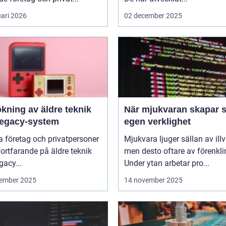
uari 2026
02 december 2025
kning av äldre teknik
När mjukvaran skapar s
legacy-system
egen verklighet
 företag och privatpersoner
Mjukvara ljuger sällan av illvi
 fortfarande på äldre teknik
men desto oftare av förenkli
gacy...
Under ytan arbetar pro...
ember 2025
14 november 2025