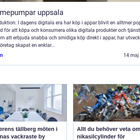
rmepumpar uppsala
duktion: I dagens digitala era har köp i appar blivit en alltmer po
 för att köpa och konsumera olika digitala produkter och tjänst
 att erbjuda snabba och smidiga köp direkt i appar, har utveck
öretag skapat en enklar...
n
14 maj
ens tällberg möten i
Allt du behöver veta o
rnas vackraste by
nikasilcylinder för