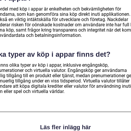
ördel med köp i appar är enkelheten och bekvämligheten för
ndarna, som kan genomföra sina köp direkt inuti applikationen.
kså en viktig intäktskälla för utvecklare och företag. Nackdelar
uderar risken för oönskade kostnader om användare inte har full 
ina köp, samt frågor kring transparens och integritet när det ko
 användardata och betalningsinformation.
ka typer av köp i appar finns det?
inns olika typer av köp i appar, inklusive engångsköp,
umerationer och virtuella valutor. Engångsköp ger användarna
ällig tillgång till en produkt eller tjänst, medan prenumerationer ge
nuerlig tillgång under en viss tidsperiod. Virtuella valutor tillåter
dare att köpa digitala krediter eller valutor för användning inuti
 eller spel och virtuella världar.
Läs fler inlägg här