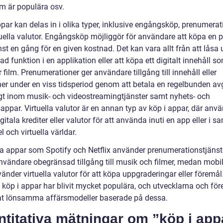
om är populära osv.
par kan delas in i olika typer, inklusive engångsköp, prenumerat
tuella valutor. Engångsköp möjliggör för användare att köpa en 
änst en gång för en given kostnad. Det kan vara allt från att låsa
d funktion i en applikation eller att köpa ett digitalt innehåll s
r film. Prenumerationer ger användare tillgång till innehåll eller
ner under en viss tidsperiod genom att betala en regelbunden avg
igt inom musik- och videostreamingtjänster samt nyhets- och
appar. Virtuella valutor är en annan typ av köp i appar, där anv
gitala krediter eller valutor för att använda inuti en app eller i 
 och virtuella världar.
a appar som Spotify och Netflix använder prenumerationstjänste
användare obegränsad tillgång till musik och filmer, medan mobi
änder virtuella valutor för att köpa uppgraderingar eller föremå
v köp i appar har blivit mycket populära, och utvecklarna och fö
tat lönsamma affärsmodeller baserade på dessa.
titativa mätningar om ”köp i app