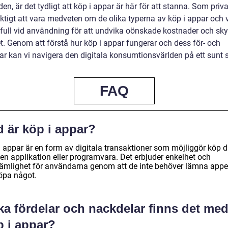
en, är det tydligt att köp i appar är här för att stanna. Som priv
iktigt att vara medveten om de olika typerna av köp i appar och 
full vid användning för att undvika oönskade kostnader och sk
et. Genom att förstå hur köp i appar fungerar och dess för- och
ar kan vi navigera den digitala konsumtionsvärlden på ett sunt s
FAQ
d är köp i appar?
i appar är en form av digitala transaktioner som möjliggör köp d
 en applikation eller programvara. Det erbjuder enkelhet och
ämlighet för användarna genom att de inte behöver lämna appe
köpa något.
ka fördelar och nackdelar finns det me
p i appar?