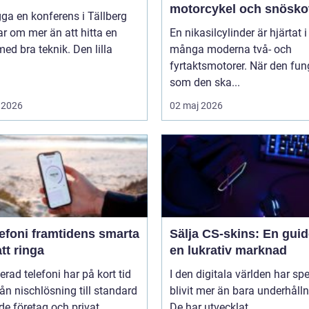
motorcykel och snösko
gga en konferens i Tällberg
r om mer än att hitta en
En nikasilcylinder är hjärtat i
med bra teknik. Den lilla
många moderna två- och
fyrtaktsmotorer. När den fun
som den ska...
 2026
02 maj 2026
amtidens smarta
Sälja CS-skins: En guide
att ringa
en lukrativ marknad
erad telefoni har på kort tid
I den digitala världen har sp
rån nischlösning till standard
blivit mer än bara underhålln
de företag och privat...
De har utvecklat...