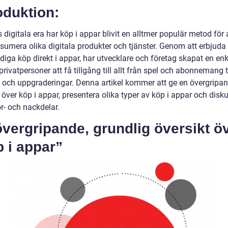
oduktion:
 digitala era har köp i appar blivit en alltmer populär metod för 
sumera olika digitala produkter och tjänster. Genom att erbjud
iga köp direkt i appar, har utvecklare och företag skapat en enk
privatpersoner att få tillgång till allt från spel och abonnemang ti
l och uppgraderingar. Denna artikel kommer att ge en övergripa
 över köp i appar, presentera olika typer av köp i appar och disk
r- och nackdelar.
vergripande, grundlig översikt ö
 i appar”