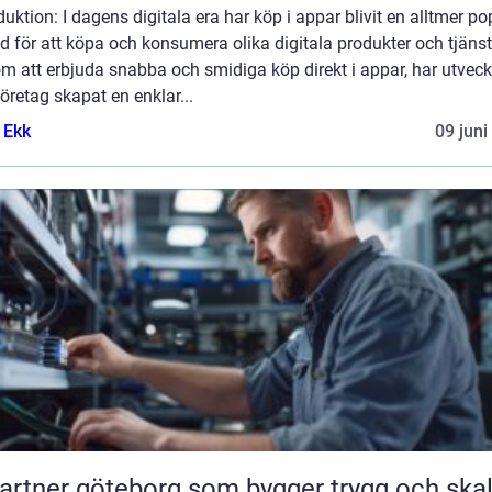
duktion: I dagens digitala era har köp i appar blivit en alltmer po
 för att köpa och konsumera olika digitala produkter och tjänst
 att erbjuda snabba och smidiga köp direkt i appar, har utveck
öretag skapat en enklar...
 Ekk
09 juni
partner göteborg som bygger trygg och ska