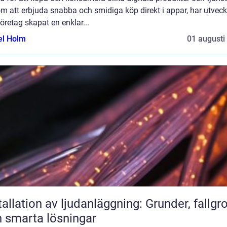
 att erbjuda snabba och smidiga köp direkt i appar, har utveck
öretag skapat en enklar...
el Holm
01 augusti
tallation av ljudanläggning: Grunder, fallgr
 smarta lösningar