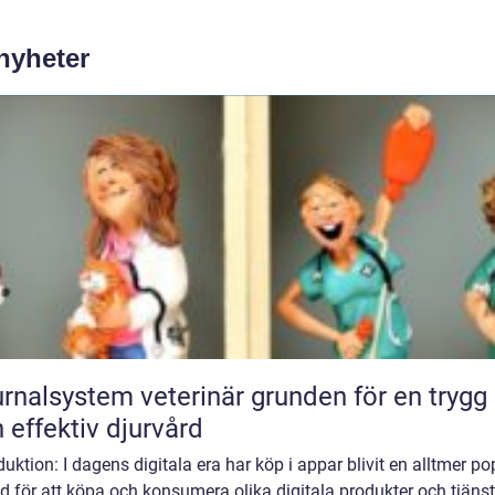
 nyheter
lsystem veterinär grunden för en trygg
 effektiv djurvård
duktion: I dagens digitala era har köp i appar blivit en alltmer po
 för att köpa och konsumera olika digitala produkter och tjänst