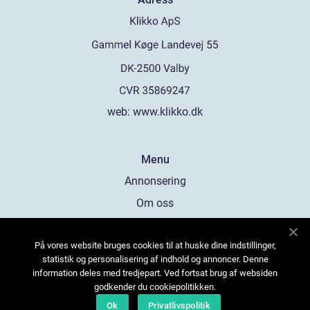
web:
www.klikko.dk
Menu
Annonsering
Om oss
Cookies
På vores website bruges cookies til at huske dine indstillinger,
Kontakta oss
statistik og personalisering af indhold og annoncer. Denne
Sitemap
information deles med tredjepart. Ved fortsat brug af websiden
godkender du cookiepolitikken.
Ok
Privatlivspolitik