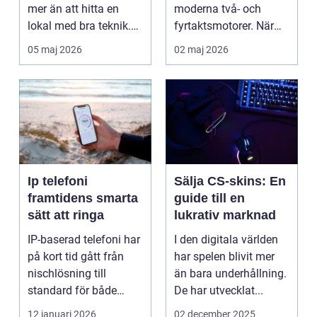
mer än att hitta en
moderna två- och
lokal med bra teknik.
fyrtaktsmotorer. När
Den lilla byn...
den fungerar som den
05 maj 2026
02 maj 2026
ska...
Ip telefoni
Sälja CS-skins: En
framtidens smarta
guide till en
sätt att ringa
lukrativ marknad
IP-baserad telefoni har
I den digitala världen
på kort tid gått från
har spelen blivit mer
nischlösning till
än bara underhållning.
standard för både
De har utvecklat...
företag och privat...
12 januari 2026
02 december 2025