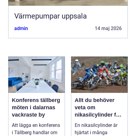
Värmepumpar uppsala
admin
14 maj 2026
Konferens tällberg
Allt du behöver
möten i dalarnas
veta om
vackraste by
nikasilcylinder för
motorcykel och
Att lägga en konferens
En nikasilcylinder är
snöskoter
i Tällberg handlar om
hjärtat i många