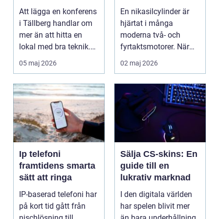
motorcykel och
Att lägga en konferens
En nikasilcylinder är
snöskoter
i Tällberg handlar om
hjärtat i många
mer än att hitta en
moderna två- och
lokal med bra teknik.
fyrtaktsmotorer. När
Den lilla byn...
den fungerar som den
05 maj 2026
02 maj 2026
ska...
Ip telefoni
Sälja CS-skins: En
framtidens smarta
guide till en
sätt att ringa
lukrativ marknad
IP-baserad telefoni har
I den digitala världen
på kort tid gått från
har spelen blivit mer
nischlösning till
än bara underhållning.