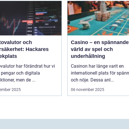
tovalutor och
Casino – en spännande
rsäkerhet: Hackares
värld av spel och
ekplats
underhållning
valutor har förändrat hur vi
Casinon har länge varit en
 pengar och digitala
internationell plats för spän
ktioner, men de ...
och nöje. Dessa anl...
ember 2025
06 november 2025