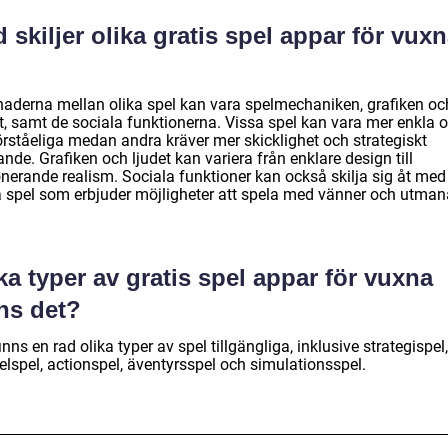
 skiljer olika gratis spel appar för vux
?
lnaderna mellan olika spel kan vara spelmechaniken, grafiken oc
et, samt de sociala funktionerna. Vissa spel kan vara mer enkla 
örståeliga medan andra kräver mer skicklighet och strategiskt
nde. Grafiken och ljudet kan variera från enklare design till
nerande realism. Sociala funktioner kan också skilja sig åt med
a spel som erbjuder möjligheter att spela med vänner och utman
ka typer av gratis spel appar för vuxna
ns det?
inns en rad olika typer av spel tillgängliga, inklusive strategispel,
elspel, actionspel, äventyrsspel och simulationsspel.