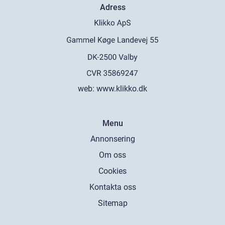
Adress
web:
www.klikko.dk
Menu
Annonsering
Om oss
Cookies
Kontakta oss
Sitemap