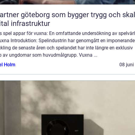
partner göteborg som bygger trygg och ska
ital infrastruktur
is spel appar för vuxna: En omfattande undersökning av spelvär
vuxna Introduktion: Spelindustrin har genomgått en imponerande
kling de senaste åren och spelandet har inte längre en exklusiv
p av ungdomar som huvudmålgrupp. Vuxna ...
el Holm
08 juni