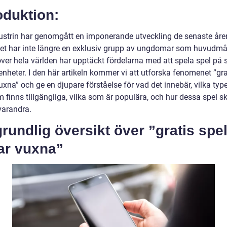
oduktion:
ustrin har genomgått en imponerande utveckling de senaste åre
et har inte längre en exklusiv grupp av ungdomar som huvudmå
ver hela världen har upptäckt fördelarna med att spela spel på 
nheter. I den här artikeln kommer vi att utforska fenomenet ”gra
xna” och ge en djupare förståelse för vad det innebär, vilka typ
 finns tillgängliga, vilka som är populära, och hur dessa spel ski
varandra.
rundlig översikt över ”gratis spe
ar vuxna”