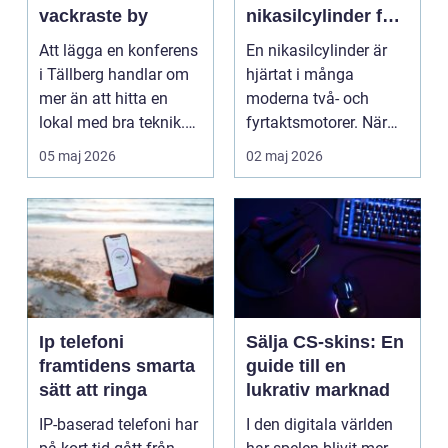
vackraste by
nikasilcylinder för
motorcykel och
Att lägga en konferens
En nikasilcylinder är
snöskoter
i Tällberg handlar om
hjärtat i många
mer än att hitta en
moderna två- och
lokal med bra teknik.
fyrtaktsmotorer. När
Den lilla byn...
den fungerar som den
05 maj 2026
02 maj 2026
ska...
Ip telefoni
Sälja CS-skins: En
framtidens smarta
guide till en
sätt att ringa
lukrativ marknad
IP-baserad telefoni har
I den digitala världen