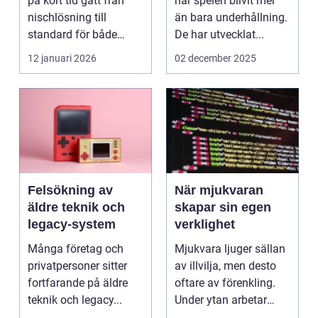
på kort tid gått från
har spelen blivit mer
nischlösning till
än bara underhållning.
standard för både
De har utvecklat...
företag och privat...
12 januari 2026
02 december 2025
Felsökning av
När mjukvaran
äldre teknik och
skapar sin egen
legacy-system
verklighet
Många företag och
Mjukvara ljuger sällan
privatpersoner sitter
av illvilja, men desto
fortfarande på äldre
oftare av förenkling.
teknik och legacy...
Under ytan arbetar
pro...