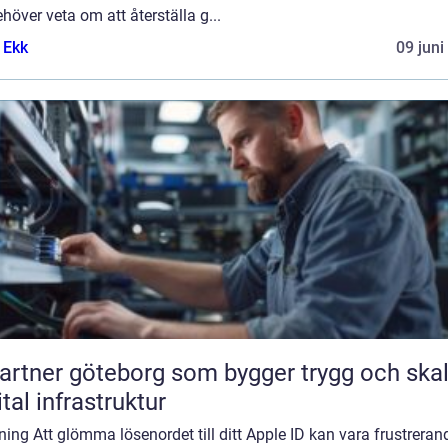
höver veta om att återställa g...
 Ekk
09 juni
partner göteborg som bygger trygg och ska
ital infrastruktur
ning Att glömma lösenordet till ditt Apple ID kan vara frustreran