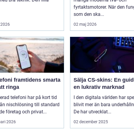
fyrtaktsmotorer. När den fun
som den ska...
 2026
02 maj 2026
amtidens smarta
Sälja CS-skins: En guide
att ringa
en lukrativ marknad
erad telefoni har på kort tid
I den digitala världen har sp
rån nischlösning till standard
blivit mer än bara underhålln
de företag och privat...
De har utvecklat...
uari 2026
02 december 2025