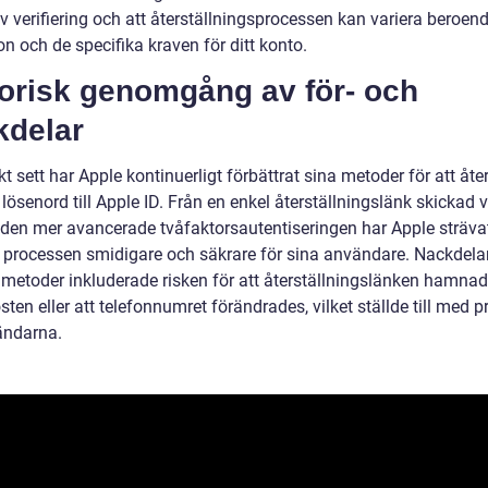
v verifiering och att återställningsprocessen kan variera beroen
on och de specifika kraven för ditt konto.
torisk genomgång av för- och
kdelar
kt sett har Apple kontinuerligt förbättrat sina metoder för att åte
ösenord till Apple ID. Från en enkel återställningslänk skickad v
l den mer avancerade tvåfaktorsautentiseringen har Apple strävat
a processen smidigare och säkrare för sina användare. Nackdel
e metoder inkluderade risken för att återställningslänken hamnad
ten eller att telefonnumret förändrades, vilket ställde till med 
ändarna.