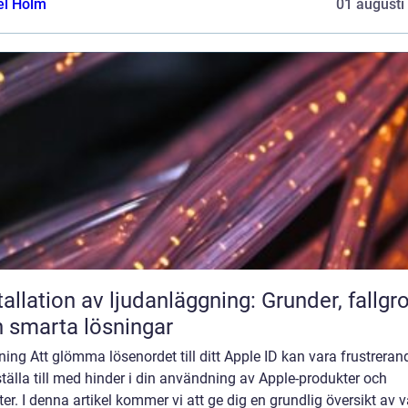
el Holm
01 augusti
tallation av ljudanläggning: Grunder, fallgr
 smarta lösningar
ning Att glömma lösenordet till ditt Apple ID kan vara frustreran
tälla till med hinder i din användning av Apple-produkter och
ter. I denna artikel kommer vi att ge dig en grundlig översikt av 