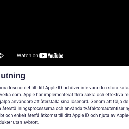
lutning
ma lösenordet till ditt Apple ID behöver inte vara den stora kata
 verka som. Apple har implementerat flera säkra och effektiva m
hjälpa användare att återställa sina lösenord. Genom att följa de
lla återställningsprocesserna och använda tvåfaktorsautentiseri
t och enkelt återfå åtkomst till ditt Apple ID och njuta av Apple-
dukter utan avbrott.