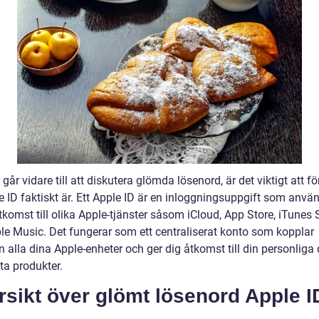
 går vidare till att diskutera glömda lösenord, är det viktigt att f
e ID faktiskt är. Ett Apple ID är en inloggningsuppgift som anvä
tkomst till olika Apple-tjänster såsom iCloud, App Store, iTunes 
le Music. Det fungerar som ett centraliserat konto som kopplar
alla dina Apple-enheter och ger dig åtkomst till din personliga
ta produkter.
sikt över glömt lösenord Apple I