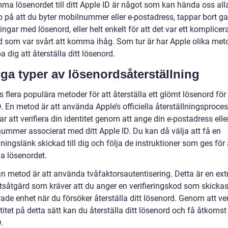
mma lösenordet till ditt Apple ID är något som kan hända oss all
o på att du byter mobilnummer eller e-postadress, tappar bort g
ngar med lösenord, eller helt enkelt för att det var ett komplicer
d som var svårt att komma ihåg. Som tur är har Apple olika meto
pa dig att återställa ditt lösenord.
iga typer av lösenordsåterställning
s flera populära metoder för att återställa ett glömt lösenord för 
. En metod är att använda Apple’s officiella återställningsproce
ar att verifiera din identitet genom att ange din e-postadress eller
nummer associerat med ditt Apple ID. Du kan då välja att få en
lningslänk skickad till dig och följa de instruktioner som ges för 
la lösenordet.
n metod är att använda tvåfaktorsautentisering. Detta är en ext
såtgärd som kräver att du anger en verifieringskod som skickas t
rade enhet när du försöker återställa ditt lösenord. Genom att ver
titet på detta sätt kan du återställa ditt lösenord och få åtkomst ti
.