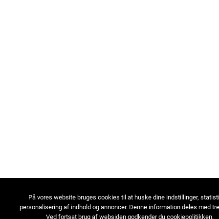
På vores website bruges cookies til at huske dine indstillinger, statist
personalisering af indhold og annoncer. Denne information deles med tre
Ved fortsat brug af websiden godkender du cookiepolitikken.