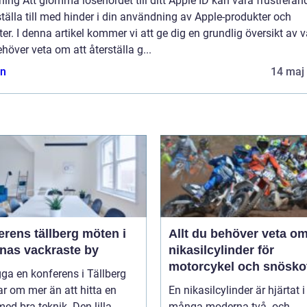
ning Att glömma lösenordet till ditt Apple ID kan vara frustreran
tälla till med hinder i din användning av Apple-produkter och
ter. I denna artikel kommer vi att ge dig en grundlig översikt av 
höver veta om att återställa g...
n
14 maj
ens tällberg möten i
Allt du behöver veta o
rnas vackraste by
nikasilcylinder för
motorcykel och snösko
gga en konferens i Tällberg
r om mer än att hitta en
En nikasilcylinder är hjärtat i
med bra teknik. Den lilla
många moderna två- och