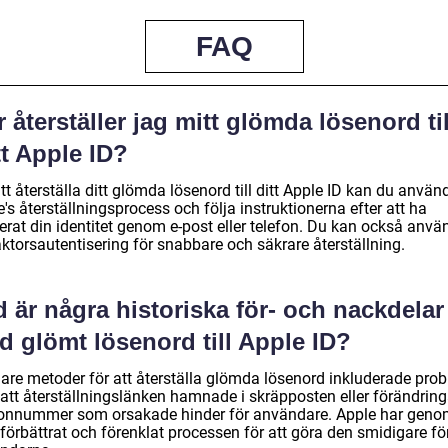
FAQ
 återställer jag mitt glömda lösenord til
t Apple ID?
tt återställa ditt glömda lösenord till ditt Apple ID kan du använ
's återställningsprocess och följa instruktionerna efter att ha
ierat din identitet genom e-post eller telefon. Du kan också anv
ktorsautentisering för snabbare och säkrare återställning.
 är några historiska för- och nackdelar
d glömt lösenord till Apple ID?
gare metoder för att återställa glömda lösenord inkluderade pro
att återställningslänken hamnade i skräpposten eller förändringa
fonnummer som orsakade hinder för användare. Apple har gen
förbättrat och förenklat processen för att göra den smidigare fö