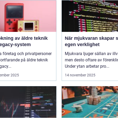
kning av äldre teknik
När mjukvaran skapar s
legacy-system
egen verklighet
 företag och privatpersoner
Mjukvara ljuger sällan av illvi
 fortfarande på äldre teknik
men desto oftare av förenkli
gacy...
Under ytan arbetar pro...
ember 2025
14 november 2025