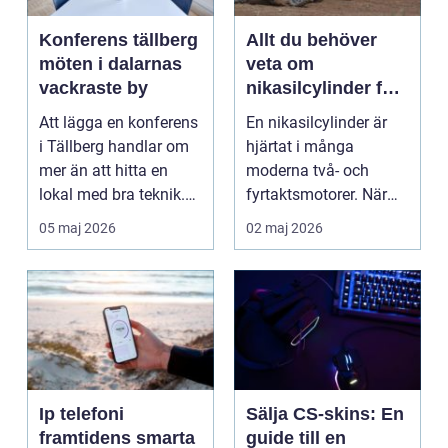
Konferens tällberg
Allt du behöver
möten i dalarnas
veta om
vackraste by
nikasilcylinder för
motorcykel och
Att lägga en konferens
En nikasilcylinder är
snöskoter
i Tällberg handlar om
hjärtat i många
mer än att hitta en
moderna två- och
lokal med bra teknik.
fyrtaktsmotorer. När
Den lilla byn...
den fungerar som den
05 maj 2026
02 maj 2026
ska...
Ip telefoni
Sälja CS-skins: En
framtidens smarta
guide till en