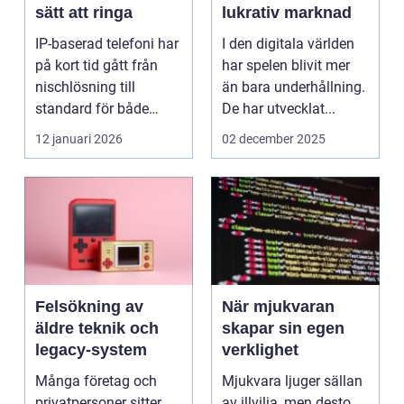
sätt att ringa
lukrativ marknad
IP-baserad telefoni har
I den digitala världen
på kort tid gått från
har spelen blivit mer
nischlösning till
än bara underhållning.
standard för både
De har utvecklat...
företag och privat...
12 januari 2026
02 december 2025
Felsökning av
När mjukvaran
äldre teknik och
skapar sin egen
legacy-system
verklighet
Många företag och
Mjukvara ljuger sällan
privatpersoner sitter
av illvilja, men desto