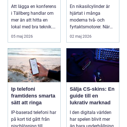
motorcykel och
Att lägga en konferens
En nikasilcylinder är
snöskoter
i Tällberg handlar om
hjärtat i många
mer än att hitta en
moderna två- och
lokal med bra teknik.
fyrtaktsmotorer. När
Den lilla byn...
den fungerar som den
05 maj 2026
02 maj 2026
ska...
Ip telefoni
Sälja CS-skins: En
framtidens smarta
guide till en
sätt att ringa
lukrativ marknad
IP-baserad telefoni har
I den digitala världen
på kort tid gått från
har spelen blivit mer
nischlösning till
än bara underhållning.