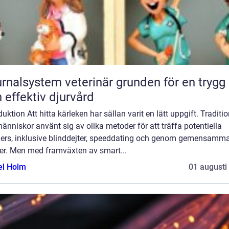
lsystem veterinär grunden för en trygg
 effektiv djurvård
duktion Att hitta kärleken har sällan varit en lätt uppgift. Traditio
änniskor använt sig av olika metoder för att träffa potentiella
ners, inklusive blinddejter, speeddating och genom gemensamm
er. Men med framväxten av smart...
el Holm
01 augusti