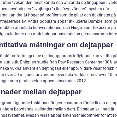
är utan tvekan den mest kända och använda dejtingappen i värl
ppen använder en ”svajhöger” eller ”svajvänster” -system där
rna kan dra åt höger på profiler som de gillar och åt vänster p
 intresserade av. Andra populära appar inkluderar Bumble, som g
 makten att inleda konversationen, och Hinge, som fokuserar på
tiga relationer och matchningar baserade på gemensamma intre
titativa mätningar om dejtappar
förstå omfattningen av dejtingapparnas inflytande kan vi titta p
a statistik. Enligt en studie från Pew Research Center har 30% a
ska vuxna använt en dejtingsajt eller app. Vidare visar forsknin
har över 50 miljoner användare över hela världen, med över 10 mi
ngar som gjorts sedan appen lanserades 2012.
lnader mellan dejtappar
tt grundläggande funktioner är gemensamma för de flesta dejtap
et några betydande skillnader mellan dem. En sådan skillnad är
ngssystemet. Medan vissa appar använder algoritmer för att fö