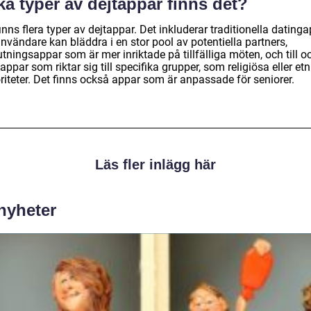
ka typer av dejtappar finns det?
inns flera typer av dejtappar. Det inkluderar traditionella dating
nvändare kan bläddra i en stor pool av potentiella partners,
tningsappar som är mer inriktade på tillfälliga möten, och till o
ppar som riktar sig till specifika grupper, som religiösa eller et
riteter. Det finns också appar som är anpassade för seniorer.
Läs fler inlägg här
 nyheter