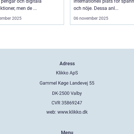
 pengar och digitala
internationell plats för spän
ktioner, men de ...
och nöje. Dessa anl...
ember 2025
06 november 2025
Adress
web:
www.klikko.dk
Menu