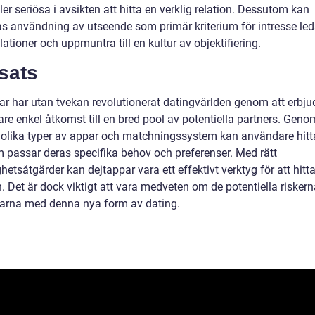
ller seriösa i avsikten att hitta en verklig relation. Dessutom kan
s användning av utseende som primär kriterium för intresse leda
elationer och uppmuntra till en kultur av objektifiering.
sats
ar har utan tvekan revolutionerat datingvärlden genom att erbju
re enkel åtkomst till en bred pool av potentiella partners. Geno
 olika typer av appar och matchningssystem kan användare hitt
 passar deras specifika behov och preferenser. Med rätt
ghetsåtgärder kan dejtappar vara ett effektivt verktyg för att hitt
. Det är dock viktigt att vara medveten om de potentiella risker
arna med denna nya form av dating.