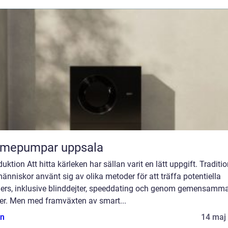
rmepumpar uppsala
duktion Att hitta kärleken har sällan varit en lätt uppgift. Traditio
änniskor använt sig av olika metoder för att träffa potentiella
ners, inklusive blinddejter, speeddating och genom gemensamm
er. Men med framväxten av smart...
n
14 maj