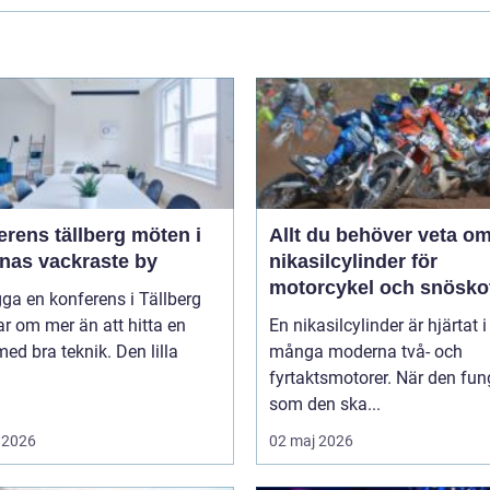
ens tällberg möten i
Allt du behöver veta o
rnas vackraste by
nikasilcylinder för
motorcykel och snösko
gga en konferens i Tällberg
r om mer än att hitta en
En nikasilcylinder är hjärtat i
med bra teknik. Den lilla
många moderna två- och
fyrtaktsmotorer. När den fun
som den ska...
 2026
02 maj 2026