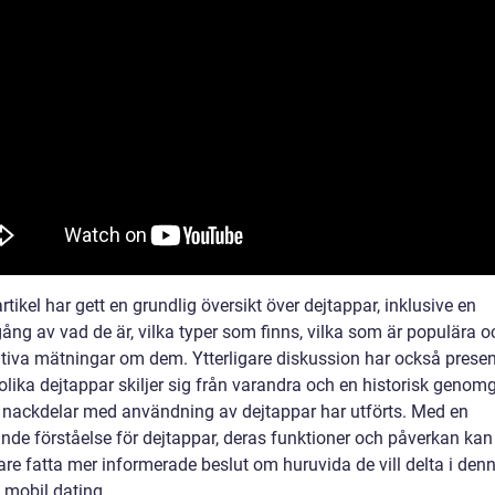
tikel har gett en grundlig översikt över dejtappar, inklusive en
ng av vad de är, vilka typer som finns, vilka som är populära o
ativa mätningar om dem. Ytterligare diskussion har också presen
olika dejtappar skiljer sig från varandra och en historisk geno
h nackdelar med användning av dejtappar har utförts. Med en
nde förståelse för dejtappar, deras funktioner och påverkan kan
re fatta mer informerade beslut om huruvida de vill delta i den
 mobil dating.