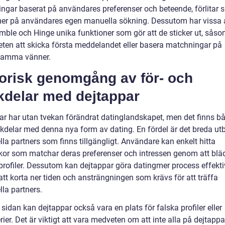
ngar baserat på användares preferenser och beteende, förlitar s
er på användares egen manuella sökning. Dessutom har vissa 
ble och Hinge unika funktioner som gör att de sticker ut, sås
eten att skicka första meddelandet eller basera matchningar på
amma vänner.
torisk genomgång av för- och
kdelar med dejtappar
ar har utan tvekan förändrat datinglandskapet, men det finns bå
kdelar med denna nya form av dating. En fördel är det breda ut
lla partners som finns tillgängligt. Användare kan enkelt hitta
or som matchar deras preferenser och intressen genom att blä
rofiler. Dessutom kan dejtappar göra datingmer process effekti
tt korta ner tiden och ansträngningen som krävs för att träffa
lla partners.
sidan kan dejtappar också vara en plats för falska profiler eller
ier. Det är viktigt att vara medveten om att inte alla på dejtapp