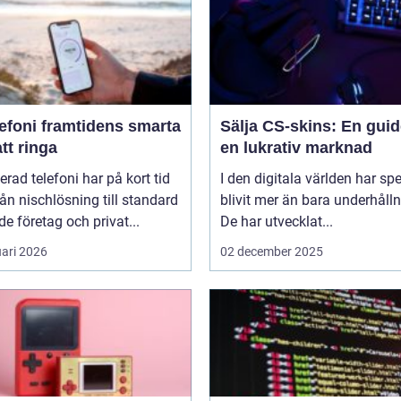
amtidens smarta
Sälja CS-skins: En guide
att ringa
en lukrativ marknad
erad telefoni har på kort tid
I den digitala världen har sp
rån nischlösning till standard
blivit mer än bara underhålln
de företag och privat...
De har utvecklat...
uari 2026
02 december 2025