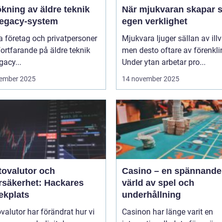
kning av äldre teknik
När mjukvaran skapar s
legacy-system
egen verklighet
 företag och privatpersoner
Mjukvara ljuger sällan av illvi
 fortfarande på äldre teknik
men desto oftare av förenkli
gacy...
Under ytan arbetar pro...
ember 2025
14 november 2025
tovalutor och
Casino – en spännande
rsäkerhet: Hackares
värld av spel och
ekplats
underhållning
valutor har förändrat hur vi
Casinon har länge varit en