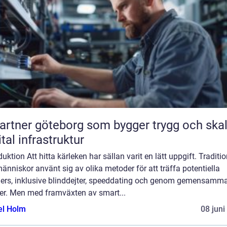
partner göteborg som bygger trygg och ska
ital infrastruktur
duktion Att hitta kärleken har sällan varit en lätt uppgift. Traditio
änniskor använt sig av olika metoder för att träffa potentiella
ners, inklusive blinddejter, speeddating och genom gemensamm
er. Men med framväxten av smart...
el Holm
08 juni