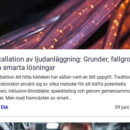
tallation av ljudanläggning: Grunder, fallgr
 smarta lösningar
duktion Att hitta kärleken har sällan varit en lätt uppgift. Traditio
änniskor använt sig av olika metoder för att träffa potentiella
ners, inklusive blinddejter, speeddating och genom gemensamm
er. Men med framväxten av smart...
 Ekk
09 juni