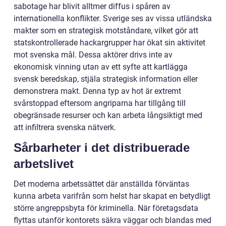
sabotage har blivit alltmer diffus i spåren av
internationella konflikter. Sverige ses av vissa utländska
makter som en strategisk motståndare, vilket gör att
statskontrollerade hackargrupper har ökat sin aktivitet
mot svenska mål. Dessa aktörer drivs inte av
ekonomisk vinning utan av ett syfte att kartlägga
svensk beredskap, stjäla strategisk information eller
demonstrera makt. Denna typ av hot är extremt
svårstoppad eftersom angriparna har tillgång till
obegränsade resurser och kan arbeta långsiktigt med
att infiltrera svenska nätverk.
Sårbarheter i det distribuerade
arbetslivet
Det moderna arbetssättet där anställda förväntas
kunna arbeta varifrån som helst har skapat en betydligt
större angreppsbyta för kriminella. När företagsdata
flyttas utanför kontorets säkra väggar och blandas med