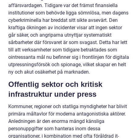
affärsvardagen. Tidigare var det främst finansiella
institutioner som behövde ligga sömnlösa, men dagens
cyberkriminella har breddat sitt sikte avsevärt. Den
kraftiga ökningen av incidenter visar att ingen sektor
går säker, och angriparna utnyttjar systematiskt
sårbarheter där försvaret är som svagast. Detta har lett
till att verksamheter som tidigare betraktades som
ointressanta mål nu befinner sig i frontlinjen för digitala
utpressningsförsök och spionage, vilket skapar en helt
ny och akut osäkerhet på marknaden.
Offentlig sektor och kritisk
infrastruktur under press
Kommuner, regioner och statliga myndigheter har blivit
primära måltavlor för moderna antagonistiska aktörer.
Anledningen är den enorma mängd känsliga
personuppgifter som hanteras inom dessa
organisationer, i kombination med ofta föråldrad it-