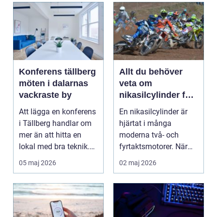
Konferens tällberg
Allt du behöver
möten i dalarnas
veta om
vackraste by
nikasilcylinder för
motorcykel och
Att lägga en konferens
En nikasilcylinder är
snöskoter
i Tällberg handlar om
hjärtat i många
mer än att hitta en
moderna två- och
lokal med bra teknik.
fyrtaktsmotorer. När
Den lilla byn...
den fungerar som den
05 maj 2026
02 maj 2026
ska...