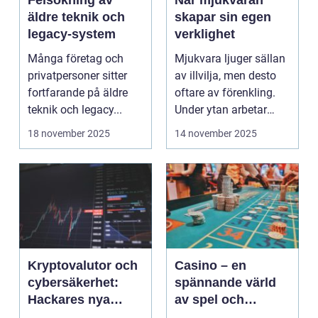
Felsökning av
När mjukvaran
äldre teknik och
skapar sin egen
legacy-system
verklighet
Många företag och
Mjukvara ljuger sällan
privatpersoner sitter
av illvilja, men desto
fortfarande på äldre
oftare av förenkling.
teknik och legacy...
Under ytan arbetar
pro...
18 november 2025
14 november 2025
Kryptovalutor och
Casino – en
cybersäkerhet:
spännande värld
Hackares nya
av spel och
lekplats
underhållning