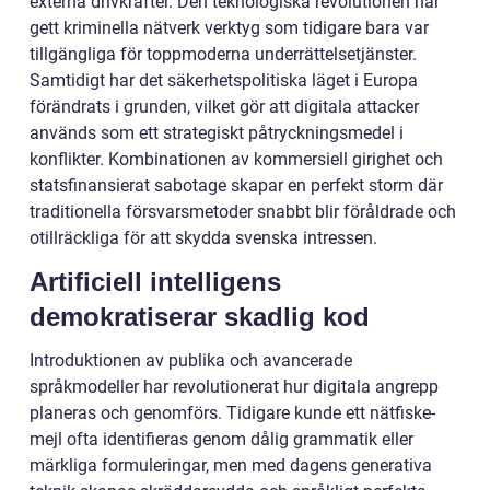
externa drivkrafter. Den teknologiska revolutionen har
gett kriminella nätverk verktyg som tidigare bara var
tillgängliga för toppmoderna underrättelsetjänster.
Samtidigt har det säkerhetspolitiska läget i Europa
förändrats i grunden, vilket gör att digitala attacker
används som ett strategiskt påtryckningsmedel i
konflikter. Kombinationen av kommersiell girighet och
statsfinansierat sabotage skapar en perfekt storm där
traditionella försvarsmetoder snabbt blir föråldrade och
otillräckliga för att skydda svenska intressen.
Artificiell intelligens
demokratiserar skadlig kod
Introduktionen av publika och avancerade
språkmodeller har revolutionerat hur digitala angrepp
planeras och genomförs. Tidigare kunde ett nätfiske-
mejl ofta identifieras genom dålig grammatik eller
märkliga formuleringar, men med dagens generativa