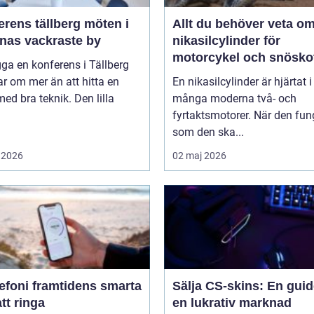
ens tällberg möten i
Allt du behöver veta o
rnas vackraste by
nikasilcylinder för
motorcykel och snösko
gga en konferens i Tällberg
r om mer än att hitta en
En nikasilcylinder är hjärtat i
med bra teknik. Den lilla
många moderna två- och
fyrtaktsmotorer. När den fun
som den ska...
 2026
02 maj 2026
amtidens smarta
Sälja CS-skins: En guide
att ringa
en lukrativ marknad