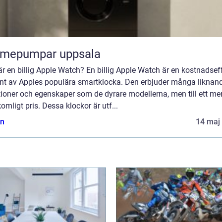
rmepumpar uppsala
r en billig Apple Watch? En billig Apple Watch är en kostnadsef
ant av Apples populära smartklocka. Den erbjuder många liknan
ioner och egenskaper som de dyrare modellerna, men till ett me
omligt pris. Dessa klockor är utf...
n
14 maj