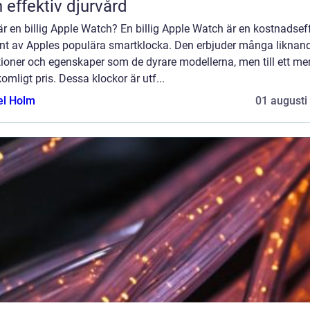
 effektiv djurvård
r en billig Apple Watch? En billig Apple Watch är en kostnadsef
ant av Apples populära smartklocka. Den erbjuder många liknan
ioner och egenskaper som de dyrare modellerna, men till ett me
omligt pris. Dessa klockor är utf...
el Holm
01 augusti