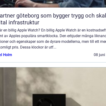
partner göteborg som bygger trygg och ska
ital infrastruktur
r en billig Apple Watch? En billig Apple Watch är en kostnadsef
ant av Apples populära smartklocka. Den erbjuder många liknan
ioner och egenskaper som de dyrare modellerna, men till ett me
omligt pris. Dessa klockor är utf...
el Holm
08 juni