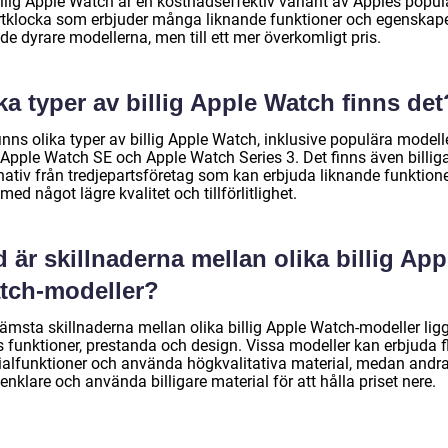
illig Apple Watch är en kostnadseffektiv variant av Apples popul
tklocka som erbjuder många liknande funktioner och egenskap
e dyrare modellerna, men till ett mer överkomligt pris.
ka typer av billig Apple Watch finns det
inns olika typer av billig Apple Watch, inklusive populära modell
Apple Watch SE och Apple Watch Series 3. Det finns även billig
nativ från tredjepartsföretag som kan erbjuda liknande funktione
ed något lägre kvalitet och tillförlitlighet.
 är skillnaderna mellan olika billig App
tch-modeller?
ämsta skillnaderna mellan olika billig Apple Watch-modeller ligg
s funktioner, prestanda och design. Vissa modeller kan erbjuda f
ialfunktioner och använda högkvalitativa material, medan andr
enklare och använda billigare material för att hålla priset nere.