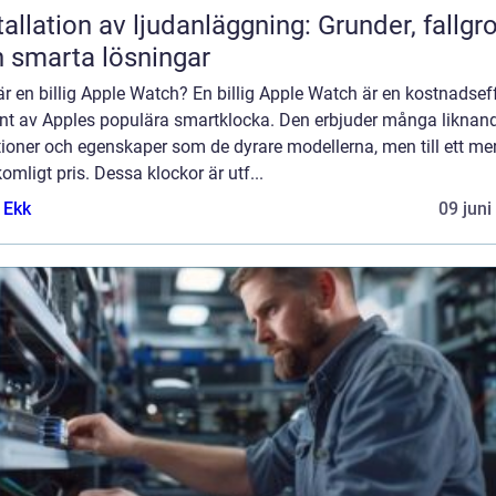
tallation av ljudanläggning: Grunder, fallgr
 smarta lösningar
r en billig Apple Watch? En billig Apple Watch är en kostnadsef
ant av Apples populära smartklocka. Den erbjuder många liknan
ioner och egenskaper som de dyrare modellerna, men till ett me
omligt pris. Dessa klockor är utf...
 Ekk
09 juni