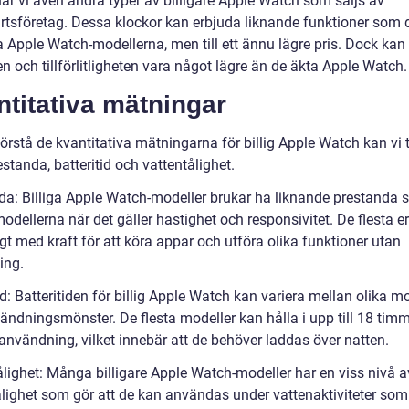
ar vi även andra typer av billigare Apple Watch som säljs av
artsföretag. Dessa klockor kan erbjuda liknande funktioner som 
la Apple Watch-modellerna, men till ett ännu lägre pris. Dock kan
en och tillförlitligheten vara något lägre än de äkta Apple Watch.
titativa mätningar
förstå de kvantitativa mätningarna för billig Apple Watch kan vi t
standa, batteritid och vattentålighet.
da: Billiga Apple Watch-modeller brukar ha liknande prestanda
odellerna när det gäller hastighet och responsivitet. De flesta e
ligt med kraft för att köra appar och utföra olika funktioner utan
ing.
id: Batteritiden för billig Apple Watch kan variera mellan olika m
ändningsmönster. De flesta modeller kan hålla i upp till 18 timm
användning, vilket innebär att de behöver laddas över natten.
ålighet: Många billigare Apple Watch-modeller har en viss nivå a
ålighet som gör att de kan användas under vattenaktiviteter som