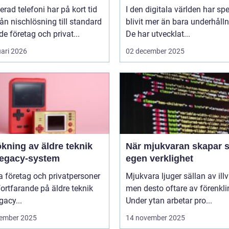
erad telefoni har på kort tid
I den digitala världen har sp
rån nischlösning till standard
blivit mer än bara underhålln
de företag och privat...
De har utvecklat...
uari 2026
02 december 2025
kning av äldre teknik
När mjukvaran skapar s
legacy-system
egen verklighet
 företag och privatpersoner
Mjukvara ljuger sällan av illvi
 fortfarande på äldre teknik
men desto oftare av förenkli
gacy...
Under ytan arbetar pro...
ember 2025
14 november 2025