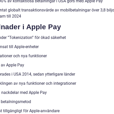
90% av kontaktlösa betalningar i USA görs med Apple Pay
ntat globalt transaktionsvärde av mobilbetalningar över 3,8 bilj
ram till 2024
lnader i Apple Pay
der ”Tokenization” för ökad säkerhet
sat till Apple-enheter
rationer och nya funktioner
a av Apple Pay
rades i USA 2014, sedan ytterligare länder
klingen av nya funktioner och integrationer
h nackdelar med Apple Pay
 betalningsmetod
t tillgängligt för Apple-användare