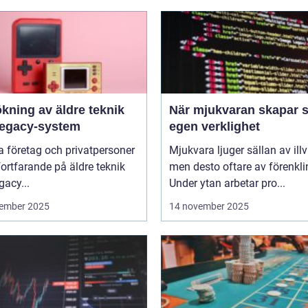
kning av äldre teknik
När mjukvaran skapar s
legacy-system
egen verklighet
 företag och privatpersoner
Mjukvara ljuger sällan av illvi
 fortfarande på äldre teknik
men desto oftare av förenkli
gacy...
Under ytan arbetar pro...
ember 2025
14 november 2025