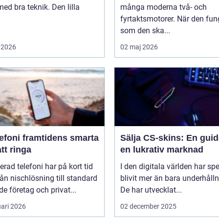
med bra teknik. Den lilla
många moderna två- och
fyrtaktsmotorer. När den fun
som den ska...
 2026
02 maj 2026
amtidens smarta
Sälja CS-skins: En guide
att ringa
en lukrativ marknad
erad telefoni har på kort tid
I den digitala världen har sp
rån nischlösning till standard
blivit mer än bara underhålln
de företag och privat...
De har utvecklat...
uari 2026
02 december 2025