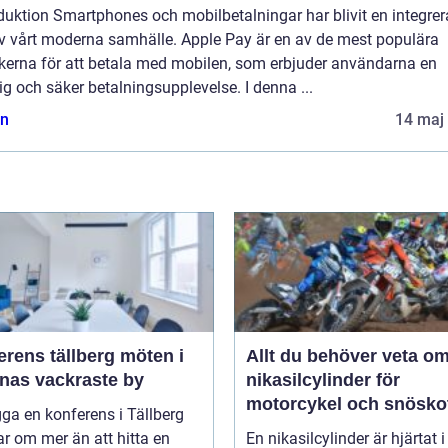
duktion Smartphones och mobilbetalningar har blivit en integre
av vårt moderna samhälle. Apple Pay är en av de mest populära
ikerna för att betala med mobilen, som erbjuder användarna en
g och säker betalningsupplevelse. I denna ...
n
14 maj
ens tällberg möten i
Allt du behöver veta o
rnas vackraste by
nikasilcylinder för
motorcykel och snösko
gga en konferens i Tällberg
r om mer än att hitta en
En nikasilcylinder är hjärtat i