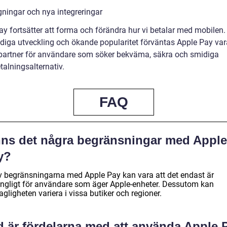
gningar och nya integreringar
ay fortsätter att forma och förändra hur vi betalar med mobilen
ndiga utveckling och ökande popularitet förväntas Apple Pay var
g partner för användare som söker bekväma, säkra och smidiga
talningsalternativ.
FAQ
nns det några begränsningar med Apple
y?
v begränsningarna med Apple Pay kan vara att det endast är
gängligt för användare som äger Apple-enheter. Dessutom kan
gligheten variera i vissa butiker och regioner.
d är fördelarna med att använda Apple 