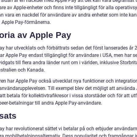
 sidan är en nackdel med Apple Pay att det kan vara begränsat ti
e av Apple-enheter och finns inte tillgängligt för alla operativs
an vara en nackdel för användare av andra enheter som inte kan
v Apple Pay-förmånerna.
oria av Apple Pay
ay har utvecklats och förbättrats sedan det först lanserades år 
 var Apple Pay endast tillgängligt för användare i USA, men har 
idgats till flera andra länder runt om i världen, inklusive Storbri
ustralien och Kanada.
ren har Apple Pay också utvecklat nya funktioner och integration
 användarupplevelsen. Till exempel blev det möjligt att använda
att betala för kollektivtrafikresor i vissa storstäder och för att ut
peer-betalningar till andra Apple Pay-användare.
sats
ay har revolutionerat sättet vi betalar på och erbjuder användar
ra mobilbetalningsalternativ. Dess popularitet och framgångar 