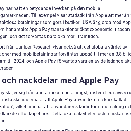
ay har haft en betydande inverkan på den mobila
ngsmarknaden. Till exempel visar statistik från Apple att mer än
ntaktlösa betalningar som görs i butiker i USA är gjorda med App
m har antalet Apple Pay-transaktioner ökat exponentiellt sedan
ngen, och det förväntas bara öka mer i framtiden.
ort från Juniper Research visar också att det globala värdet av
tioner med mobilbetalningar förväntas uppgå till mer än 3,8 bilj
fram till 2024, och Apple Pay förväntas vara en av de ledande ak
knaden.
- och nackdelar med Apple Pay
y skiljer sig från andra mobila betalningstjänster i flera avseen
rämsta skillnaderna är att Apple Pay använder en teknik kallad
zation”, vilket innebär att användarens kortinformation aldrig d
dlare de utför köpet hos. Detta ökar säkerheten och minskar ris
ier.