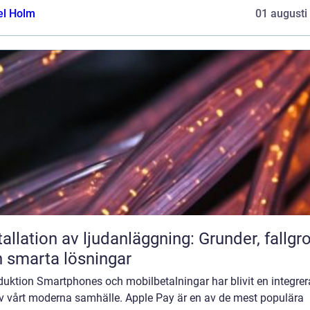
el Holm
01 augusti
tallation av ljudanläggning: Grunder, fallgr
 smarta lösningar
duktion Smartphones och mobilbetalningar har blivit en integre
av vårt moderna samhälle. Apple Pay är en av de mest populära