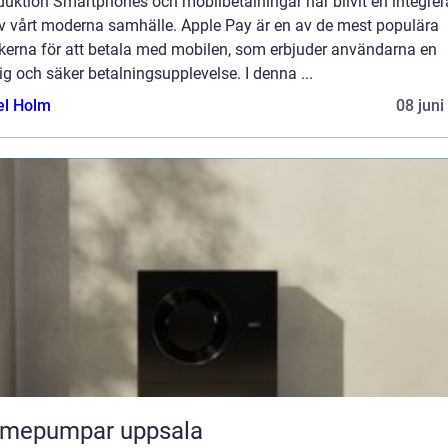
duktion Smartphones och mobilbetalningar har blivit en integre
av vårt moderna samhälle. Apple Pay är en av de mest populära
ikerna för att betala med mobilen, som erbjuder användarna en
g och säker betalningsupplevelse. I denna ...
el Holm
08 juni
rmepumpar uppsala