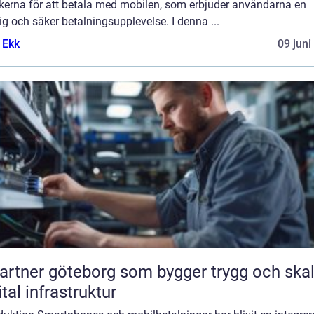
ikerna för att betala med mobilen, som erbjuder användarna en
g och säker betalningsupplevelse. I denna ...
 Ekk
09 juni
partner göteborg som bygger trygg och ska
ital infrastruktur