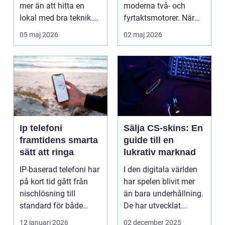
mer än att hitta en
moderna två- och
lokal med bra teknik.
fyrtaktsmotorer. När
Den lilla byn...
den fungerar som den
05 maj 2026
02 maj 2026
ska...
Ip telefoni
Sälja CS-skins: En
framtidens smarta
guide till en
sätt att ringa
lukrativ marknad
IP-baserad telefoni har
I den digitala världen
på kort tid gått från
har spelen blivit mer
nischlösning till
än bara underhållning.
standard för både
De har utvecklat...
företag och privat...
12 januari 2026
02 december 2025