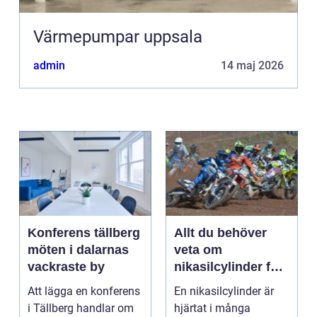
Värmepumpar uppsala
admin
14 maj 2026
Konferens tällberg
Allt du behöver
möten i dalarnas
veta om
vackraste by
nikasilcylinder för
motorcykel och
Att lägga en konferens
En nikasilcylinder är
snöskoter
i Tällberg handlar om
hjärtat i många