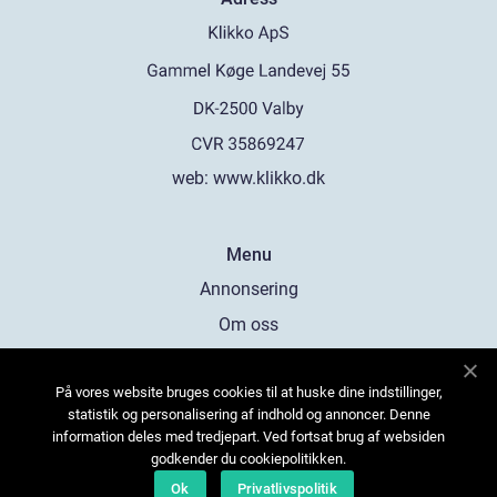
web:
www.klikko.dk
Menu
Annonsering
Om oss
Cookies
På vores website bruges cookies til at huske dine indstillinger,
Kontakta oss
statistik og personalisering af indhold og annoncer. Denne
Sitemap
information deles med tredjepart. Ved fortsat brug af websiden
godkender du cookiepolitikken.
Ok
Privatlivspolitik