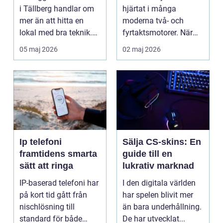
snöskoter
i Tällberg handlar om
hjärtat i många
mer än att hitta en
moderna två- och
lokal med bra teknik.
fyrtaktsmotorer. När
Den lilla byn...
den fungerar som den
05 maj 2026
02 maj 2026
ska...
Ip telefoni
Sälja CS-skins: En
framtidens smarta
guide till en
sätt att ringa
lukrativ marknad
IP-baserad telefoni har
I den digitala världen
på kort tid gått från
har spelen blivit mer
nischlösning till
än bara underhållning.
standard för både
De har utvecklat...