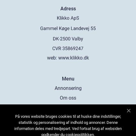
Adress
web:
www.klikko.dk
Menu
Annonsering
Om oss
Cookies
På vores website bruges cookies til at huske dine indstillinger,
Kontakta oss
statistik og personalisering af indhold og annoncer. Denne
Sitemap
information deles med tredjepart. Ved fortsat brug af websiden
godkender du cookiepolitikken.