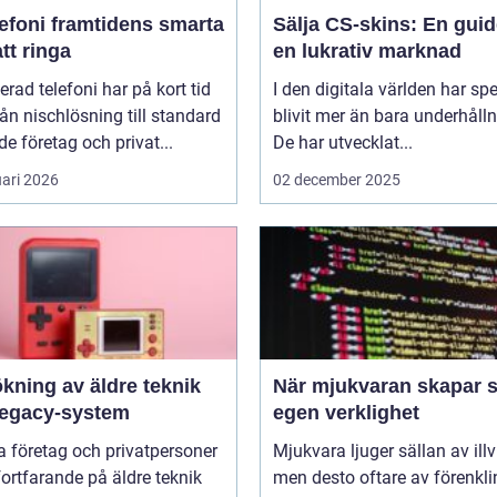
amtidens smarta
Sälja CS-skins: En guide
att ringa
en lukrativ marknad
erad telefoni har på kort tid
I den digitala världen har sp
rån nischlösning till standard
blivit mer än bara underhålln
de företag och privat...
De har utvecklat...
uari 2026
02 december 2025
kning av äldre teknik
När mjukvaran skapar s
legacy-system
egen verklighet
 företag och privatpersoner
Mjukvara ljuger sällan av illvi
 fortfarande på äldre teknik
men desto oftare av förenkli