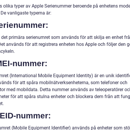
ns olika typer av Apple Serienummer beroende på enhetens mode
 De vanligaste typerna är:
Serienummer:
r det primära serienumret som används för att skilja en enhet fr
Det används för att registrera enheten hos Apple och följer den
scykeln.
IMEI-nummer:
ret (International Mobile Equipment Identity) är en unik identifi
änds för att spåra mobilnätverksenheterna, som telefoner och
ttor med mobildata. Detta nummer används av teleoperatörer oc
eter för att spåra stulna enheter och blockera dem från att fun
t.
MEID-nummer:
mret (Mobile Equipment Identifier) används på enheter som stö