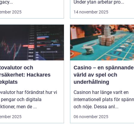
gacy...
Under ytan arbetar pro...
ember 2025
14 november 2025
tovalutor och
Casino – en spännande
rsäkerhet: Hackares
värld av spel och
ekplats
underhållning
valutor har förändrat hur vi
Casinon har länge varit en
 pengar och digitala
internationell plats för spän
ktioner, men de ...
och nöje. Dessa anl...
ember 2025
06 november 2025