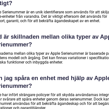
tigt?
e Serienummer är en unik identifierare som används för att skilj
-enheter från varandra. Det är viktigt eftersom det används för
rt, garanti, och för att bekräfta ägandeskapet av en enhet.
 är skillnaden mellan olika typer av Ap
rienummer?
lnaderna mellan olika typer av Apple Serienummer är baserade p
ens modell och årgång. Det kan finnas variationer i specifikatio
iska funktioner och inbyggda enheter.
n jag spåra en enhet med hjälp av Appl
rienummer?
 har infört strängare policyer för att skydda användarnas integri
är svårare att spåra enheter genom deras serienummer. Dock ka
enumret användas för att bekräfta ägandeskap och för att begär
ationer och garantitjänster.