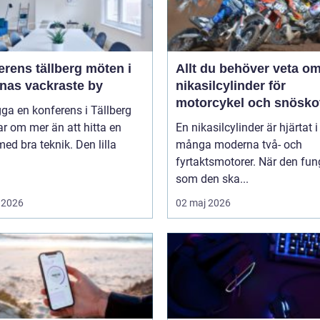
ens tällberg möten i
Allt du behöver veta o
rnas vackraste by
nikasilcylinder för
motorcykel och snösko
gga en konferens i Tällberg
r om mer än att hitta en
En nikasilcylinder är hjärtat i
med bra teknik. Den lilla
många moderna två- och
fyrtaktsmotorer. När den fun
som den ska...
 2026
02 maj 2026