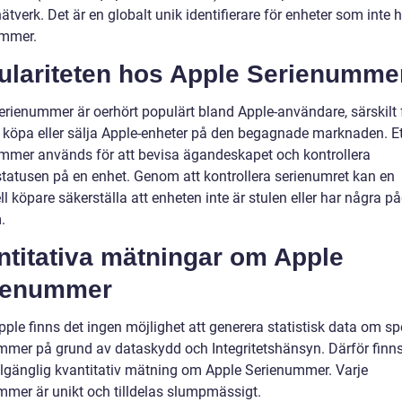
verk. Det är en globalt unik identifierare för enheter som inte h
ummer.
ulariteten hos Apple Serienumme
erienummer är oerhört populärt bland Apple-användare, särskilt
l köpa eller sälja Apple-enheter på den begagnade marknaden. Et
mmer används för att bevisa ägandeskapet och kontrollera
statusen på en enhet. Genom att kontrollera serienumret kan en
ll köpare säkerställa att enheten inte är stulen eller har några 
.
ntitativa mätningar om Apple
ienummer
pple finns det ingen möjlighet att generera statistisk data om sp
mmer på grund av dataskydd och Integritetshänsyn. Därför finns
illgänglig kvantitativ mätning om Apple Serienummer. Varje
mmer är unikt och tilldelas slumpmässigt.