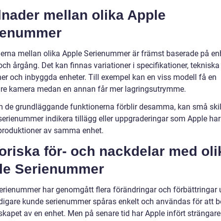
lnader mellan olika Apple
ienummer
derna mellan olika Apple Serienummer är främst baserade på en
ch årgång. Det kan finnas variationer i specifikationer, tekniska
ner och inbyggda enheter. Till exempel kan en viss modell få en
are kamera medan en annan får mer lagringsutrymme.
 de grundläggande funktionerna förblir desamma, kan små skil
serienummer indikera tillägg eller uppgraderingar som Apple har 
produktioner av samma enhet.
oriska för- och nackdelar med oli
le Serienummer
erienummer har genomgått flera förändringar och förbättringar 
idigare kunde serienummer spåras enkelt och användas för att b
kapet av en enhet. Men på senare tid har Apple infört strängare