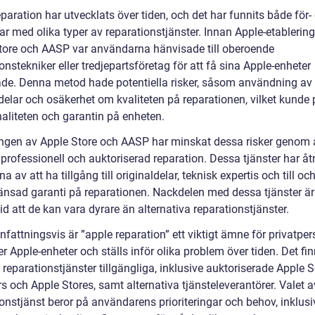
paration har utvecklats över tiden, och det har funnits både för-
ar med olika typer av reparationstjänster. Innan Apple-etablerin
tore och AASP var användarna hänvisade till oberoende
onstekniker eller tredjepartsföretag för att få sina Apple-enheter
ade. Denna metod hade potentiella risker, såsom användning av 
ldelar och osäkerhet om kvaliteten på reparationen, vilket kunde
naliteten och garantin på enheten.
ingen av Apple Store och AASP har minskat dessa risker genom 
professionell och auktoriserad reparation. Dessa tjänster har åtn
na av att ha tillgång till originaldelar, teknisk expertis och till o
änsad garanti på reparationen. Nackdelen med dessa tjänster är
id att de kan vara dyrare än alternativa reparationstjänster.
attningsvis är ”apple reparation” ett viktigt ämne för privatper
 Apple-enheter och ställs inför olika problem över tiden. Det fin
 reparationstjänster tillgängliga, inklusive auktoriserade Apple S
s och Apple Stores, samt alternativa tjänsteleverantörer. Valet a
onstjänst beror på användarens prioriteringar och behov, inklusiv