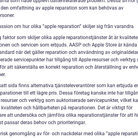
rna som hade upplevt batterirelaterade problem. Dessa siffror 
 i den omfattning av apple reparation som kan behövas av
rsoner.
ssion om hur olika ”apple reparation” skiljer sig från varandra
g faktor som skiljer olika apple reparationstjänster åt är kvalitet
ionen och servicen som erbjuds. AASP och Apple Store är kända 
andard när det gäller reparation och användning av originaldela
erade servicepunkter har tillgång till Apple-resurser och verktyg
ör att säkerställa en korrekt reparation och återställning av en
er.
att sida finns alternativa tjänsteleverantörer som kan erbjuda e
parationer till ett lägre pris. Dessa företag kanske inte har tillgång
esurser och verktyg som auktoriserade servicepunkter, vilket k
kvaliteten och hållbarheten på reparationen. Det är viktigt för
re att undersöka och jämföra olika reparationstjänster för att h
t passar deras behov och prioriteringar.
orisk genomgång av för- och nackdelar med olika ”apple reparat