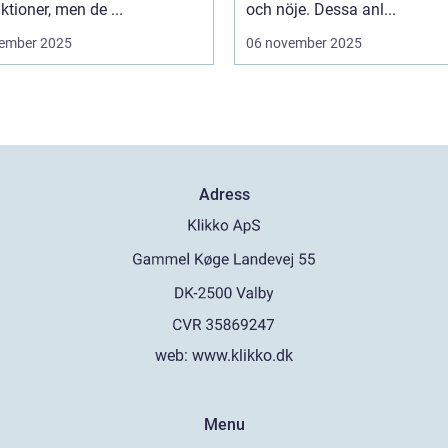
ktioner, men de ...
och nöje. Dessa anl...
ember 2025
06 november 2025
Adress
web:
www.klikko.dk
Menu