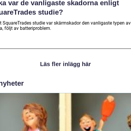
ka var de vanligaste skadorna enligt
uareTrades studie?
gt SquareTrades studie var skärmskador den vanligaste typen av
, följt av batteriproblem.
Läs fler inlägg här
 nyheter