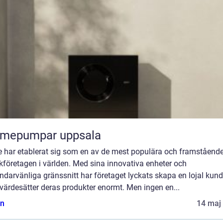
rmepumpar uppsala
e har etablerat sig som en av de mest populära och framståend
kföretagen i världen. Med sina innovativa enheter och
darvänliga gränssnitt har företaget lyckats skapa en lojal kun
värdesätter deras produkter enormt. Men ingen en...
n
14 maj