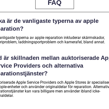
FAQ
ka är de vanligaste typerna av apple
paration?
anligaste typerna av apple reparation inkluderar skärmskador,
eriproblem, laddningsportproblem och kamerafel, bland annat.
d är skillnaden mellan auktoriserade Ap
vice Providers och alternativa
arationstjänster?
oriserade Apple Service Providers och Apple Stores är specialis
ple-enheter och använder originaldelar för reparation. Alternati
ationstjänster kan vara billigare men använder ibland icke-
naldelar.