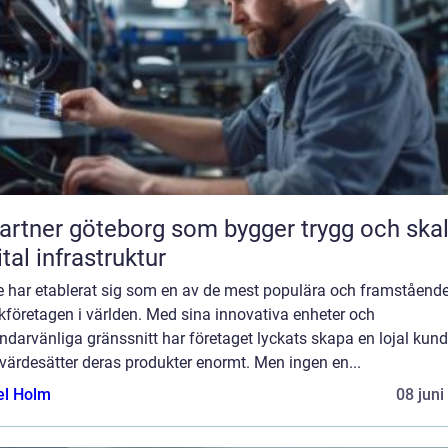
partner göteborg som bygger trygg och ska
ital infrastruktur
e har etablerat sig som en av de mest populära och framståend
kföretagen i världen. Med sina innovativa enheter och
darvänliga gränssnitt har företaget lyckats skapa en lojal kun
värdesätter deras produkter enormt. Men ingen en...
el Holm
08 juni