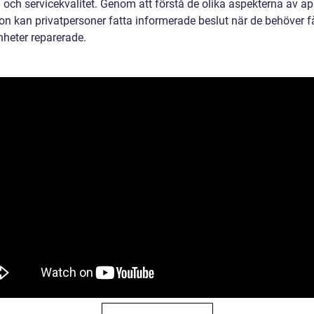
 och servicekvalitet. Genom att förstå de olika aspekterna av ap
on kan privatpersoner fatta informerade beslut när de behöver få
nheter reparerade.