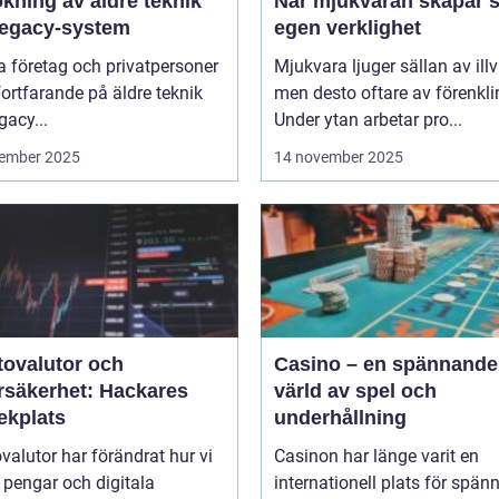
kning av äldre teknik
När mjukvaran skapar s
legacy-system
egen verklighet
 företag och privatpersoner
Mjukvara ljuger sällan av illvi
 fortfarande på äldre teknik
men desto oftare av förenkli
gacy...
Under ytan arbetar pro...
ember 2025
14 november 2025
tovalutor och
Casino – en spännande
rsäkerhet: Hackares
värld av spel och
ekplats
underhållning
valutor har förändrat hur vi
Casinon har länge varit en
 pengar och digitala
internationell plats för spän