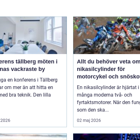
ens tällberg möten i
Allt du behöver veta o
rnas vackraste by
nikasilcylinder för
motorcykel och snösko
gga en konferens i Tällberg
r om mer än att hitta en
En nikasilcylinder är hjärtat i
med bra teknik. Den lilla
många moderna två- och
fyrtaktsmotorer. När den fun
som den ska...
 2026
02 maj 2026