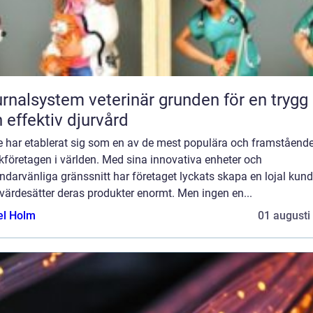
lsystem veterinär grunden för en trygg
 effektiv djurvård
e har etablerat sig som en av de mest populära och framståend
kföretagen i världen. Med sina innovativa enheter och
darvänliga gränssnitt har företaget lyckats skapa en lojal kun
värdesätter deras produkter enormt. Men ingen en...
el Holm
01 augusti