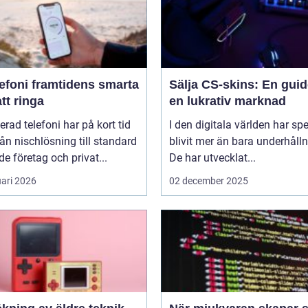
amtidens smarta
Sälja CS-skins: En guide
att ringa
en lukrativ marknad
erad telefoni har på kort tid
I den digitala världen har sp
rån nischlösning till standard
blivit mer än bara underhålln
de företag och privat...
De har utvecklat...
uari 2026
02 december 2025