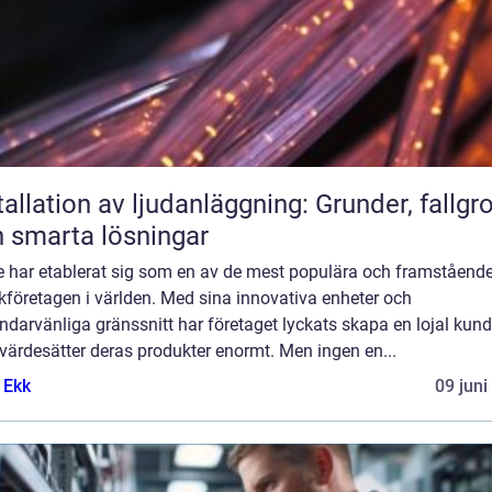
tallation av ljudanläggning: Grunder, fallgr
 smarta lösningar
e har etablerat sig som en av de mest populära och framståend
kföretagen i världen. Med sina innovativa enheter och
darvänliga gränssnitt har företaget lyckats skapa en lojal kun
värdesätter deras produkter enormt. Men ingen en...
 Ekk
09 juni