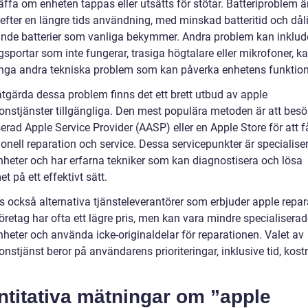
äffa om enheten tappas eller utsätts för stötar. Batteriproblem 
 efter en längre tids användning, med minskad batteritid och dål
ande batterier som vanliga bekymmer. Andra problem kan inklud
sportar som inte fungerar, trasiga högtalare eller mikrofoner, k
ga andra tekniska problem som kan påverka enhetens funktiona
åtgärda dessa problem finns det ett brett utbud av apple
ionstjänster tillgängliga. Den mest populära metoden är att bes
erad Apple Service Provider (AASP) eller en Apple Store för att f
onell reparation och service. Dessa servicepunkter är specialise
nheter och har erfarna tekniker som kan diagnostisera och lösa
t på ett effektivt sätt.
s också alternativa tjänsteleverantörer som erbjuder apple repar
öretag har ofta ett lägre pris, men kan vara mindre specialisera
nheter och använda icke-originaldelar för reparationen. Valet av
onstjänst beror på användarens prioriteringar, inklusive tid, kos
ntitativa mätningar om ”apple