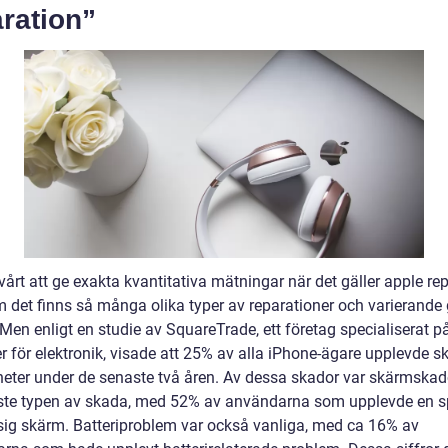
ration”
vårt att ge exakta kvantitativa mätningar när det gäller apple re
m det finns så många olika typer av reparationer och varierande
Men enligt en studie av SquareTrade, ett företag specialiserat p
r för elektronik, visade att 25% av alla iPhone-ägare upplevde s
heter under de senaste två åren. Av dessa skador var skärmskad
ste typen av skada, med 52% av användarna som upplevde en 
rasig skärm. Batteriproblem var också vanliga, med ca 16% av