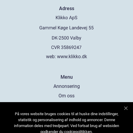
Adress
web:
www.klikko.dk
Menu
Annonsering
Om oss
Cookies
På vores website bruges cookies til at huske dine indstillinger,
Kontakta oss
statistik og personalisering af indhold og annoncer. Denne
Sitemap
information deles med tredjepart. Ved fortsat brug af websiden
godkender du cookiepolitikken.