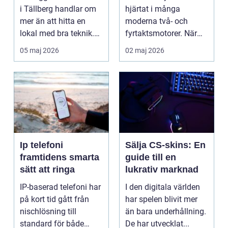
snöskoter
i Tällberg handlar om
hjärtat i många
mer än att hitta en
moderna två- och
lokal med bra teknik.
fyrtaktsmotorer. När
Den lilla byn...
den fungerar som den
05 maj 2026
02 maj 2026
ska...
Ip telefoni
Sälja CS-skins: En
framtidens smarta
guide till en
sätt att ringa
lukrativ marknad
IP-baserad telefoni har
I den digitala världen
på kort tid gått från
har spelen blivit mer
nischlösning till
än bara underhållning.
standard för både
De har utvecklat...