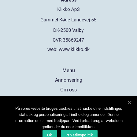
web:
www.klikko.dk
Menu
Annonsering
Om oss
Cookies
På vores website bruges cookies til at huske dine indstillinger,
Kontakta oss
statistik og personalisering af indhold og annoncer. Denne
Sitemap
information deles med tredjepart. Ved fortsat brug af websiden
godkender du cookiepolitikken.
Ok
Privatlivspolitik