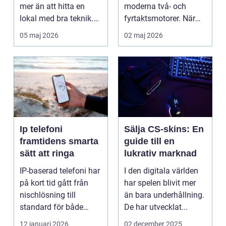
mer än att hitta en
moderna två- och
lokal med bra teknik.
fyrtaktsmotorer. När
Den lilla byn...
den fungerar som den
05 maj 2026
02 maj 2026
ska...
Ip telefoni
Sälja CS-skins: En
framtidens smarta
guide till en
sätt att ringa
lukrativ marknad
IP-baserad telefoni har
I den digitala världen
på kort tid gått från
har spelen blivit mer
nischlösning till
än bara underhållning.
standard för både
De har utvecklat...
företag och privat...
12 januari 2026
02 december 2025