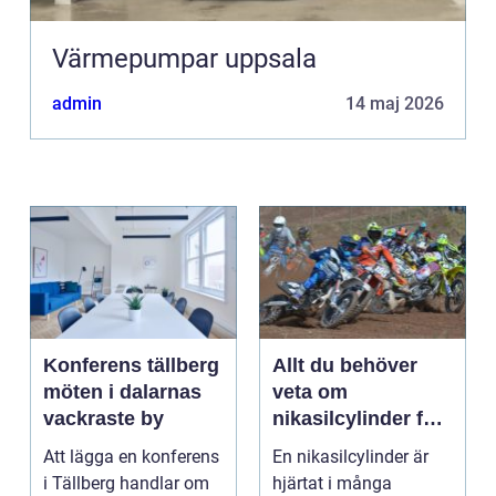
Värmepumpar uppsala
admin
14 maj 2026
Konferens tällberg
Allt du behöver
möten i dalarnas
veta om
vackraste by
nikasilcylinder för
motorcykel och
Att lägga en konferens
En nikasilcylinder är
snöskoter
i Tällberg handlar om
hjärtat i många