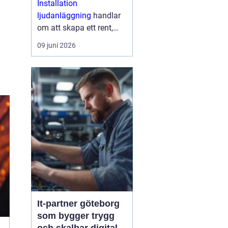
Installation
lösningar
ljudanläggning
handlar
om att skapa ett rent,
tydligt och jämnt ljud
09 juni 2026
som fungerar i vardagen,
inte bara på pappret.
Med rätt planering, rätt
produkter och en
struktur...
It-partner göteborg
som bygger trygg