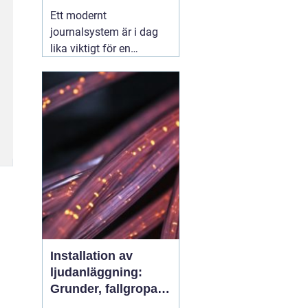
effektiv djurvård
Ett modernt
journalsystem är i dag
lika viktigt för en
veterinärklinik som
röntgenutrustning och
operationssal. När allt
fler djurägare förväntar
sig snabb service, tydlig
information och digitala
lösningar blir valet
01
augusti 2026
Installation av
ljudanläggning:
Grunder, fallgropar
och smarta