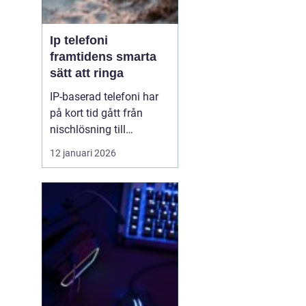
Ip telefoni
framtidens smarta
sätt att ringa
IP-baserad telefoni har
på kort tid gått från
nischlösning till
standard för både
12 januari 2026
företag och
privatpersoner. Tekniken
gör det möjligt att ringa
via internet i stället för
via kopparnätet, som
redan håller på att
stängas ned. För den
som vill ha flex...