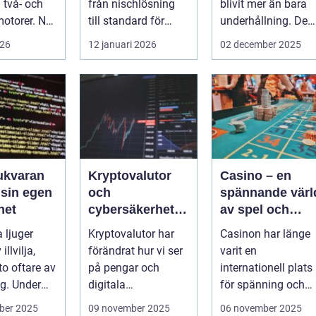
två- och
från nischlösning
blivit mer än bara
motorer. När
till standard för
underhållning. De
gerar som
både företag och
har utvecklat...
026
12 januari 2026
02 december 2025
.
privat...
ukvaran
Kryptovalutor
Casino – en
 sin egen
och
spännande värl
het
cybersäkerhet:
av spel och
Hackares nya
underhållning
 ljuger
Kryptovalutor har
Casinon har länge
lekplats
illvilja,
förändrat hur vi ser
varit en
o oftare av
på pengar och
internationell plats
ng. Under
digitala
för spänning och
tar pro...
transaktioner, men
nöje. Dessa anl...
ber 2025
09 november 2025
06 november 2025