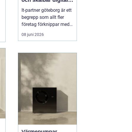
och skalbar digital
infrastruktur
It-partner göteborg är ett
begrepp som allt fler
företag förknippar med
strategisk rådgivning,
08 juni 2026
säker drift och
långsiktigt affärsstöd.
När tekniken på kontoret,
i molnet och i
produktionsmiljön ska
samspela behövs en
partner som inte bara
löser akuta...
Värmepumpar