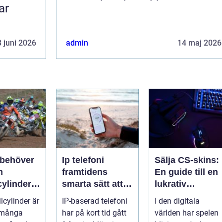
ar
 juni 2026
admin
14 maj 2026
 behöver
Ip telefoni
Sälja CS-skins:
m
framtidens
En guide till en
cylinder
smarta sätt att
lukrativ
torcykel
ringa
marknad
lcylinder är
IP-baserad telefoni
I den digitala
öskoter
i många
har på kort tid gått
världen har spelen