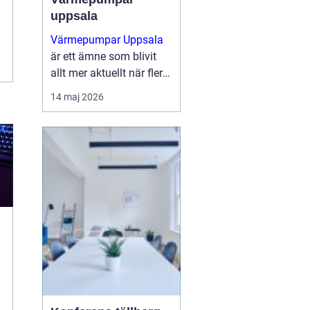
uppsala
Värmepumpar Uppsala
är ett ämne som blivit
allt mer aktuellt när fler
villaägare och
14 maj 2026
fastighetsägare söker
sätt att sänka sina
uppvärmningskostnader
och samtidigt minska
klimatpåve...