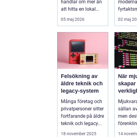
handlar om mer än
moderna 
att hitta en lokal
fyrtakts
med bra teknik. Den
den fun
05 maj 2026
02 maj 2
lilla byn...
den ska..
Felsökning av
När mj
äldre teknik och
skapar
legacy-system
verklig
Många företag och
Mjukvara
privatpersoner sitter
sällan av 
fortfarande på äldre
men dest
teknik och legacy...
förenkli
ytan arbe
18 november 2025
14 novem