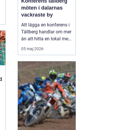
Konferens tällberg
möten i dalarnas
vackraste by
Att lägga en konferens i
Tällberg handlar om mer
än att hitta en lokal med
bra teknik. Den lilla byn
05 maj 2026
vid Siljan kombinerar
klassisk dalaromantik
med moderna
mötesmöjligheter. Här
d
får deltagarna arbetsro,
vacker utsikt, god mat
och tid att umgås,
samt...