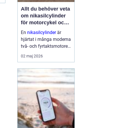
Allt du behöver veta
om nikasilcylinder
för motorcykel och
snöskoter
En
nikasilcylinder
är
hjärtat i många moderna
två- och fyrtaktsmotorer.
När den fungerar som
02 maj 2026
den ska får motorn bra
kompression, hög effekt
och lång livslängd. När
den skadas tappar
motorn kraft, börjar gå
oj...