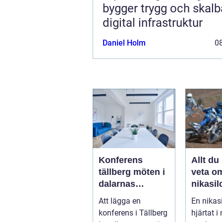
bygger trygg och skalb
digital infrastruktur
Daniel Holm
08
Konferens
Allt du
tällberg möten i
veta o
dalarnas
nikasil
vackraste by
för mo
Att lägga en
En nikasi
och sn
konferens i Tällberg
hjärtat 