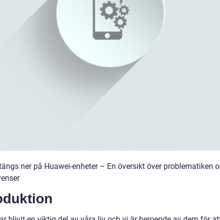
tängs ner på Huawei-enheter – En översikt över problematiken 
enser
oduktion
r blivit en viktig del av våra liv och vi är beroende av dem för at