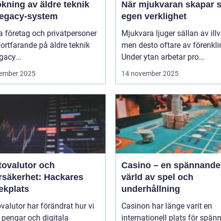
kning av äldre teknik
När mjukvaran skapar s
legacy-system
egen verklighet
 företag och privatpersoner
Mjukvara ljuger sällan av illvi
 fortfarande på äldre teknik
men desto oftare av förenkli
gacy...
Under ytan arbetar pro...
ember 2025
14 november 2025
tovalutor och
Casino – en spännande
rsäkerhet: Hackares
värld av spel och
ekplats
underhållning
valutor har förändrat hur vi
Casinon har länge varit en
 pengar och digitala
internationell plats för spän