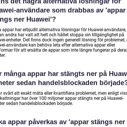
ns det några alternativa lösningar för
awei-användare som drabbas av 'appar
ängs ner Huawei'?
a appar har erbjudit alternativa lösningar för Huawei-användare,
 andra har valt att helt och hållet stoppa sin tillgänglighet på
ei-enheter. Det finns dock ingen generell lösning för problemet,
ei-användare kan behöva leta efter alternativa appar eller
formar för att ersätta de appar som inte längre fungerar på dera
er.
r många appar har stängts ner på Huaw
heter sedan handelsblockaden började
r svårt att exakt mäta eller kvantifiera problemet, men enligt vis
kattningar har över 100 miljoner appar stängts ner på Huawei-
ter sedan handelsblockaden började.
ka appar påverkas av 'appar stängs ner