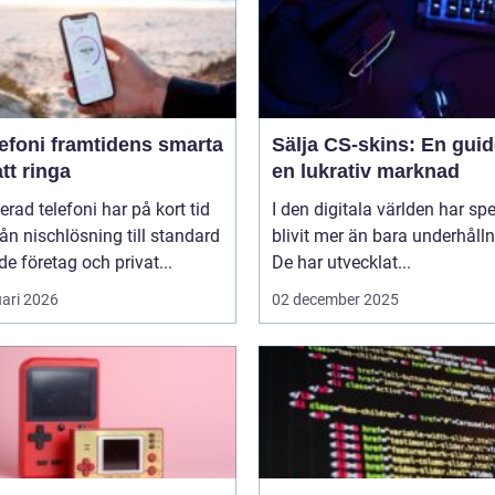
amtidens smarta
Sälja CS-skins: En guide
att ringa
en lukrativ marknad
erad telefoni har på kort tid
I den digitala världen har sp
rån nischlösning till standard
blivit mer än bara underhålln
de företag och privat...
De har utvecklat...
uari 2026
02 december 2025