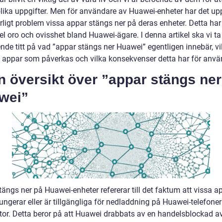
olika uppgifter. Men för användare av Huawei-enheter har det up
arligt problem vissa appar stängs ner på deras enheter. Detta har
el oro och ovisshet bland Huawei-ägare. I denna artikel ska vi ta
nde titt på vad ”appar stängs ner Huawei” egentligen innebär, vi
v appar som påverkas och vilka konsekvenser detta har för anvä
n översikt över ”appar stängs ner
wei”
ängs ner på Huawei-enheter refererar till det faktum att vissa ap
ungerar eller är tillgängliga för nedladdning på Huawei-telefone
ttor. Detta beror på att Huawei drabbats av en handelsblockad a