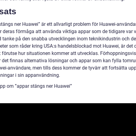
sats
stängs ner Huawei” är ett allvarligt problem för Huawei-använda
r deras förmåga att använda viktiga appar som de tidigare var 
d tanke på den snabba utvecklingen inom teknikindustrin och de
eter som råder kring USA:s handelsblockad mot Huawei, är det 
tt förutse hur situationen kommer att utvecklas. Förhoppningsvis
det finnas alternativa lösningar och appar som kan fylla tom
wei-användare, men tills dess kommer de tyvärr att fortsätta up
ningar i sin appanvändning.
ipp om ”appar stängs ner Huawei”