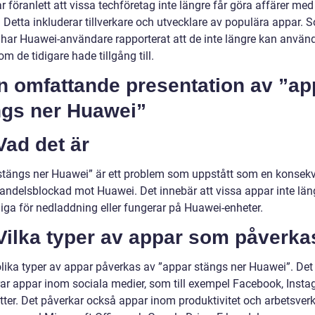
ar föranlett att vissa techföretag inte längre får göra affärer med
Detta inkluderar tillverkare och utvecklare av populära appar. S
t har Huawei-användare rapporterat att de inte längre kan använ
m de tidigare hade tillgång till.
n omfattande presentation av ”ap
ngs ner Huawei”
Vad det är
stängs ner Huawei” är ett problem som uppstått som en konsek
andelsblockad mot Huawei. Det innebär att vissa appar inte län
liga för nedladdning eller fungerar på Huawei-enheter.
Vilka typer av appar som påverka
olika typer av appar påverkas av ”appar stängs ner Huawei”. Det
rar appar inom sociala medier, som till exempel Facebook, Inst
tter. Det påverkar också appar inom produktivitet och arbetsverk