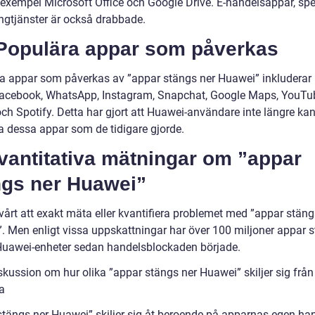
l exempel Microsoft Office och Google Drive. E-handelsappar, spe
ngtjänster är också drabbade.
 Populära appar som påverkas
a appar som påverkas av ”appar stängs ner Huawei” inkluderar
acebook, WhatsApp, Instagram, Snapchat, Google Maps, YouTu
och Spotify. Detta har gjort att Huawei-användare inte längre ka
 dessa appar som de tidigare gjorde.
vantitativa mätningar om ”appar
ngs ner Huawei”
vårt att exakt mäta eller kvantifiera problemet med ”appar stäng
. Men enligt vissa uppskattningar har över 100 miljoner appar 
Huawei-enheter sedan handelsblockaden började.
skussion om hur olika ”appar stängs ner Huawei” skiljer sig från
a
stängs ner Huawei” skiljer sig åt beroende på apparnas egen han