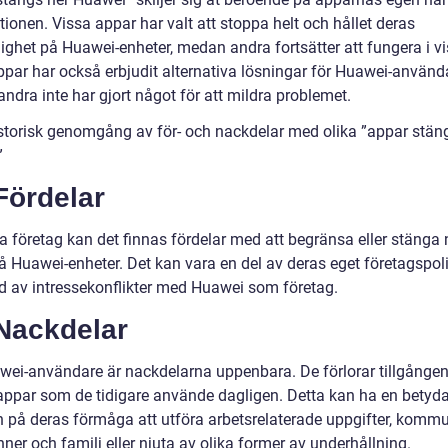
tionen. Vissa appar har valt att stoppa helt och hållet deras
lighet på Huawei-enheter, medan andra fortsätter att fungera i v
ppar har också erbjudit alternativa lösningar för Huawei-använd
ndra inte har gjort något för att mildra problemet.
istorisk genomgång av för- och nackdelar med olika ”appar stän
”
Fördelar
a företag kan det finnas fördelar med att begränsa eller stänga 
 Huawei-enheter. Det kan vara en del av deras eget företagspolit
d av intressekonflikter med Huawei som företag.
 Nackdelar
wei-användare är nackdelarna uppenbara. De förlorar tillgången 
 appar som de tidigare använde dagligen. Detta kan ha en betyd
n på deras förmåga att utföra arbetsrelaterade uppgifter, komm
er och familj eller njuta av olika former av underhållning.