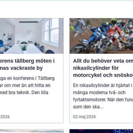
ens tällberg möten i
Allt du behöver veta o
rnas vackraste by
nikasilcylinder för
motorcykel och snösko
gga en konferens i Tällberg
r om mer än att hitta en
En nikasilcylinder är hjärtat i
med bra teknik. Den lilla
många moderna två- och
fyrtaktsmotorer. När den fun
som den ska...
 2026
02 maj 2026