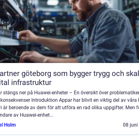
partner göteborg som bygger trygg och ska
ital infrastruktur
r stängs ner på Huawei-enheter – En översikt över problematike
konsekvenser Introduktion Appar har blivit en viktig del av våra l
i är beroende av dem för att utföra en rad olika uppgifter. Men f
ndare av Huawei-enhet...
el Holm
08 juni