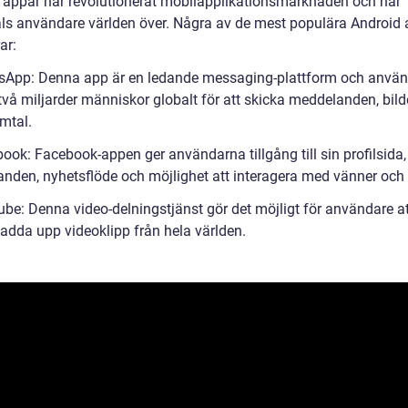
 appar har revolutionerat mobilapplikationsmarknaden och har
als användare världen över. Några av de mest populära Android
ar:
sApp: Denna app är en ledande messaging-plattform och använ
två miljarder människor globalt för att skicka meddelanden, bild
mtal.
ook: Facebook-appen ger användarna tillgång till sin profilsida,
nden, nyhetsflöde och möjlighet att interagera med vänner och 
be: Denna video-delningstjänst gör det möjligt för användare att
ladda upp videoklipp från hela världen.