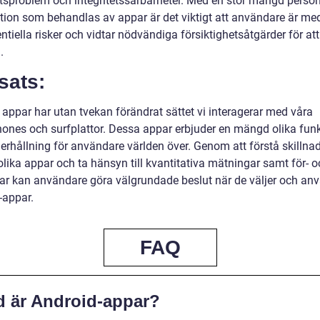
tsproblem och integritetssårbarheter. Med en stor mängd person
tion som behandlas av appar är det viktigt att användare är me
tiella risker och vidtar nödvändiga försiktighetsåtgärder för at
.
sats:
 appar har utan tvekan förändrat sättet vi interagerar med våra
ones och surfplattor. Dessa appar erbjuder en mängd olika funk
erhållning för användare världen över. Genom att förstå skillna
lika appar och ta hänsyn till kvantitativa mätningar samt för- o
ar kan användare göra välgrundade beslut när de väljer och an
-appar.
FAQ
d är Android-appar?