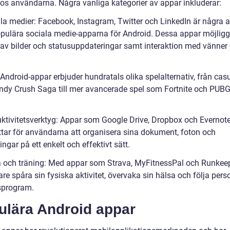
os användarna. Några vanliga kategorier av appar inkluderar:
ala medier: Facebook, Instagram, Twitter och LinkedIn är några 
pulära sociala medie-apparna för Android. Dessa appar möjligg
 av bilder och statusuppdateringar samt interaktion med vänner
 Android-appar erbjuder hundratals olika spelalternativ, från cas
dy Crush Saga till mer avancerade spel som Fortnite och PUB
uktivitetsverktyg: Appar som Google Drive, Dropbox och Evernot
ttar för användarna att organisera sina dokument, foton och
ngar på ett enkelt och effektivt sätt.
a och träning: Med appar som Strava, MyFitnessPal och Runkee
e spåra sin fysiska aktivitet, övervaka sin hälsa och följa pers
sprogram.
ulära Android appar