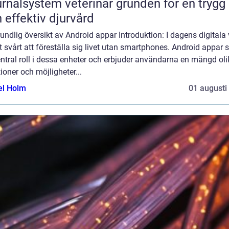
lsystem veterinär grunden för en trygg
 effektiv djurvård
undlig översikt av Android appar Introduktion: I dagens digitala 
t svårt att föreställa sig livet utan smartphones. Android appar 
ntral roll i dessa enheter och erbjuder användarna en mängd oli
ioner och möjligheter...
el Holm
01 augusti