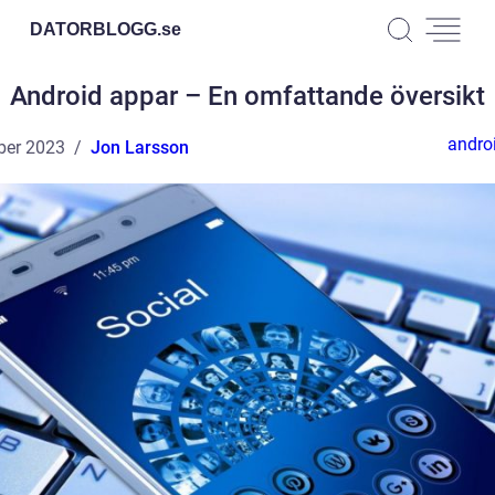
DATORBLOGG.
se
Android appar – En omfattande översikt
andro
ber 2023
Jon Larsson