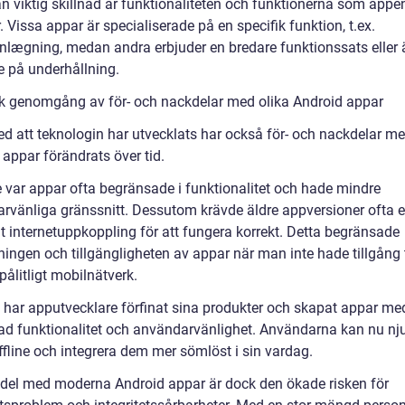
n viktig skillnad är funktionaliteten och funktionerna som appe
. Vissa appar är specialiserade på en specifik funktion, t.ex.
anlægning, medan andra erbjuder en bredare funktionssats eller 
e på underhållning.
sk genomgång av för- och nackdelar med olika Android appar
ed att teknologin har utvecklats har också för- och nackdelar me
appar förändrats över tid.
e var appar ofta begränsade i funktionalitet och hade mindre
rvänliga gränssnitt. Dessutom krävde äldre appversioner ofta 
t internetuppkoppling för att fungera korrekt. Detta begränsade
ngen och tillgängligheten av appar när man inte hade tillgång ti
t pålitligt mobilnätverk.
har apputvecklare förfinat sina produkter och skapat appar me
rad funktionalitet och användarvänlighet. Användarna kan nu nj
ffline och integrera dem mer sömlöst i sin vardag.
del med moderna Android appar är dock den ökade risken för