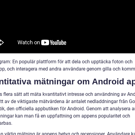
agram: En populär plattform för att dela och upptäcka foton och
ipp, och interagera med andra användare genom gilla och komm
ntitativa mätningar om Android a
s flera sätt att mäta kvantitativt intresse och användning av An
Ett av de viktigaste mätvärdena är antalet nedladdningar från G
ik, den officiella appbutiken för Android. Genom att analysera a
ningar kan man få en uppfattning om appens popularitet och
arbas.
n viktig mätning är appens betyg och recensioner. Användare k