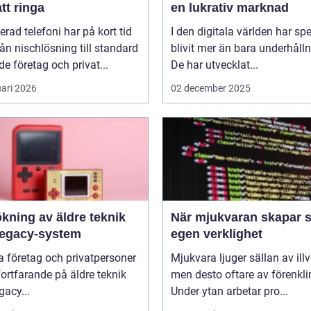
att ringa
en lukrativ marknad
erad telefoni har på kort tid
I den digitala världen har sp
rån nischlösning till standard
blivit mer än bara underhålln
de företag och privat...
De har utvecklat...
uari 2026
02 december 2025
kning av äldre teknik
När mjukvaran skapar s
legacy-system
egen verklighet
 företag och privatpersoner
Mjukvara ljuger sällan av illvi
 fortfarande på äldre teknik
men desto oftare av förenkli
gacy...
Under ytan arbetar pro...