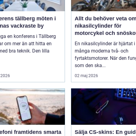
ens tällberg möten i
Allt du behöver veta o
rnas vackraste by
nikasilcylinder för
motorcykel och snösko
gga en konferens i Tällberg
r om mer än att hitta en
En nikasilcylinder är hjärtat i
med bra teknik. Den lilla
många moderna två- och
fyrtaktsmotorer. När den fun
som den ska...
 2026
02 maj 2026
amtidens smarta
Sälja CS-skins: En guide