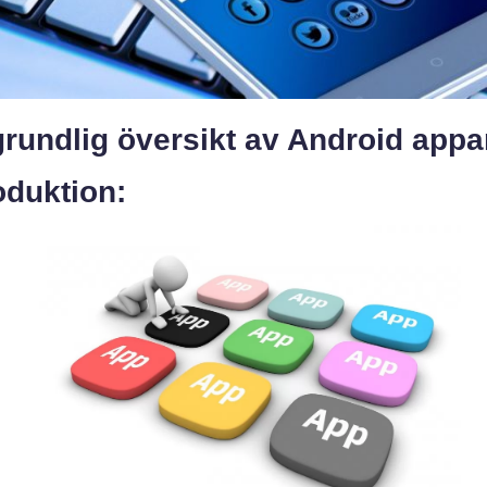
rundlig översikt av Android appa
oduktion: