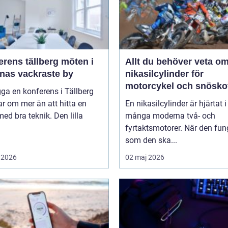
ens tällberg möten i
Allt du behöver veta o
rnas vackraste by
nikasilcylinder för
motorcykel och snösko
gga en konferens i Tällberg
r om mer än att hitta en
En nikasilcylinder är hjärtat i
med bra teknik. Den lilla
många moderna två- och
fyrtaktsmotorer. När den fun
som den ska...
 2026
02 maj 2026