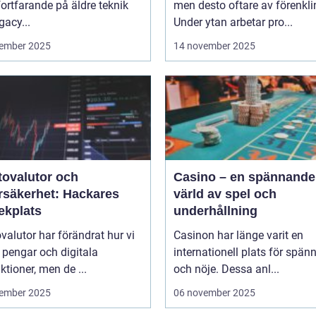
 fortfarande på äldre teknik
men desto oftare av förenkli
gacy...
Under ytan arbetar pro...
ember 2025
14 november 2025
tovalutor och
Casino – en spännande
rsäkerhet: Hackares
värld av spel och
ekplats
underhållning
valutor har förändrat hur vi
Casinon har länge varit en
 pengar och digitala
internationell plats för spän
ktioner, men de ...
och nöje. Dessa anl...
ember 2025
06 november 2025