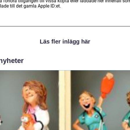
 förlora tillgången till vissa köpta eller laddade ner innehåll so
ade till det gamla Apple ID:et.
Läs fler inlägg här
 nyheter