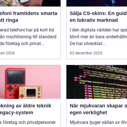
amtidens smarta
Sälja CS-skins: En guide
att ringa
en lukrativ marknad
erad telefoni har på kort tid
I den digitala världen har sp
rån nischlösning till standard
blivit mer än bara underhålln
de företag och privat...
De har utvecklat...
uari 2026
02 december 2025
kning av äldre teknik
När mjukvaran skapar s
legacy-system
egen verklighet
 företag och privatpersoner
Mjukvara ljuger sällan av illvi