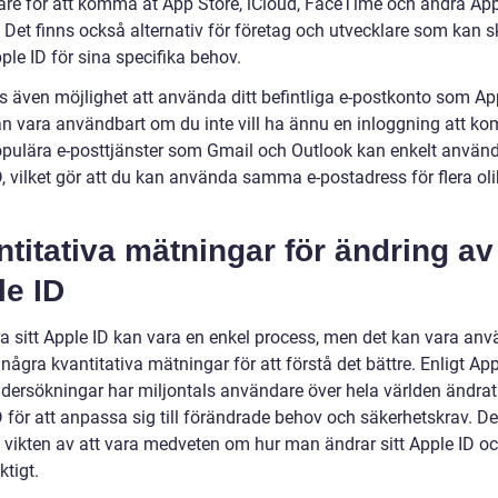
re för att komma åt App Store, iCloud, FaceTime och andra App
. Det finns också alternativ för företag och utvecklare som kan 
le ID för sina specifika behov.
s även möjlighet att använda ditt befintliga e-postkonto som App
kan vara användbart om du inte vill ha ännu en inloggning att 
opulära e-posttjänster som Gmail och Outlook kan enkelt anvä
D, vilket gör att du kan använda samma e-postadress för flera ol
titativa mätningar för ändring av
le ID
ra sitt Apple ID kan vara en enkel process, men det kan vara an
 några kvantitativa mätningar för att förstå det bättre. Enligt Ap
dersökningar har miljontals användare över hela världen ändrat
 för att anpassa sig till förändrade behov och säkerhetskrav. De
å vikten av att vara medveten om hur man ändrar sitt Apple ID oc
ktigt.