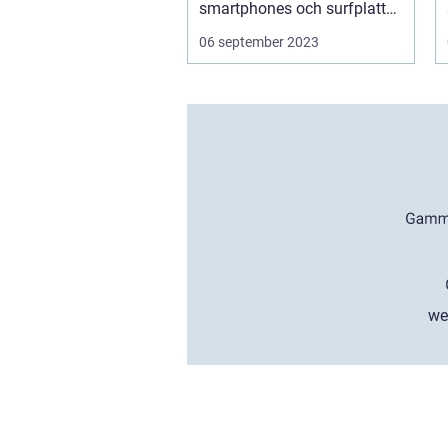
smartphones och surfplattor,
så är...
06 september 2023
we