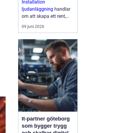
Installation
lösningar
ljudanläggning
handlar
om att skapa ett rent,
tydligt och jämnt ljud
09 juni 2026
som fungerar i vardagen,
inte bara på pappret.
Med rätt planering, rätt
produkter och en
struktur...
It-partner göteborg
som bygger trygg