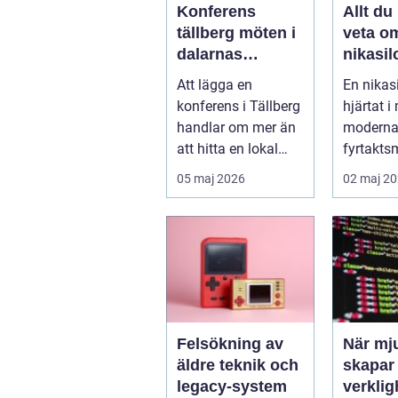
Konferens
Allt du
tällberg möten i
veta o
dalarnas
nikasil
vackraste by
för mo
Att lägga en
En nikasi
och sn
konferens i Tällberg
hjärtat 
handlar om mer än
moderna 
att hitta en lokal
fyrtakts
med bra teknik. Den
den fun
05 maj 2026
02 maj 2
lilla byn...
den ska..
Felsökning av
När mj
äldre teknik och
skapar
legacy-system
verklig