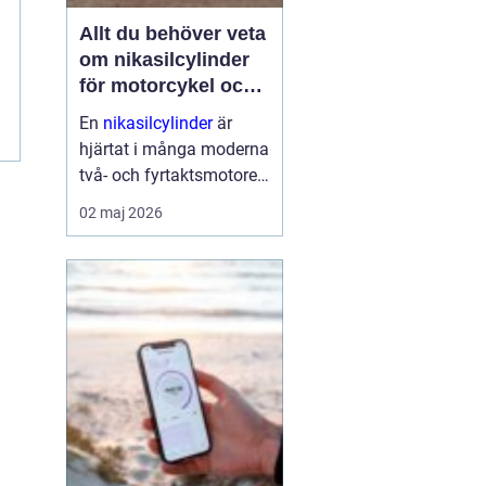
Allt du behöver veta
om nikasilcylinder
för motorcykel och
snöskoter
En
nikasilcylinder
är
hjärtat i många moderna
två- och fyrtaktsmotorer.
När den fungerar som
02 maj 2026
den ska får motorn bra
kompression, hög effekt
och lång livslängd. När
den skadas tappar
motorn kraft, börjar gå
oj...