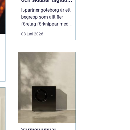
och skalbar digital
infrastruktur
It-partner göteborg är ett
begrepp som allt fler
företag förknippar med
strategisk rådgivning,
08 juni 2026
säker drift och
långsiktigt affärsstöd.
När tekniken på kontoret,
i molnet och i
produktionsmiljön ska
samspela behövs en
partner som inte bara
löser akuta...
Värmepumpar