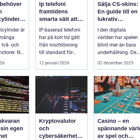
 behöver
Ip telefoni
Sälja CS-skins:
m
framtidens
En guide till en
cylinder
smarta sätt att
lukrativ
torcykel
ringa
marknad
lcylinder är
IP-baserad telefoni
I den digitala
öskoter
i många
har på kort tid gått
världen har spelen
två- och
från nischlösning
blivit mer än bara
motorer. När
till standard för
underhållning. De
gerar som
både företag och
har utvecklat...
026
12 januari 2026
02 december 2025
.
privat...
ukvaran
Kryptovalutor
Casino – en
 sin egen
och
spännande värl
het
cybersäkerhet:
av spel och