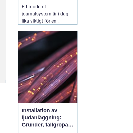
effektiv djurvård
Ett modernt
journalsystem är i dag
lika viktigt för en
veterinärklinik som
röntgenutrustning och
operationssal. När allt
fler djurägare förväntar
sig snabb service, tydlig
information och digitala
lösningar blir valet
01
augusti 2026
Installation av
ljudanläggning:
Grunder, fallgropar
och smarta