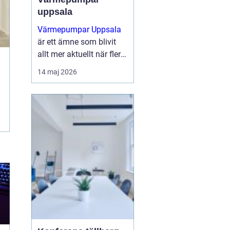
uppsala
Värmepumpar Uppsala
är ett ämne som blivit
allt mer aktuellt när fler
villaägare och
14 maj 2026
fastighetsägare söker
sätt att sänka sina
uppvärmningskostnader
och samtidigt minska
klimatpåve...