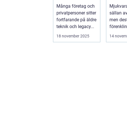
Många företag och
Mjukvara
privatpersoner sitter
sällan av 
fortfarande på äldre
men dest
teknik och legacy...
förenkli
ytan arbe
18 november 2025
14 novem