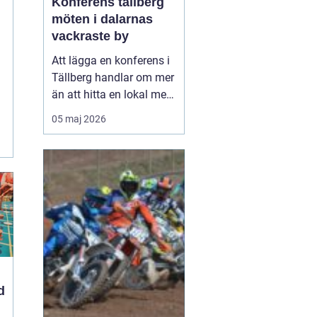
Konferens tällberg
möten i dalarnas
vackraste by
Att lägga en konferens i
Tällberg handlar om mer
än att hitta en lokal med
bra teknik. Den lilla byn
05 maj 2026
vid Siljan kombinerar
klassisk dalaromantik
med moderna
mötesmöjligheter. Här
får deltagarna arbetsro,
vacker utsikt, god mat
och tid att umgås,
samt...
d