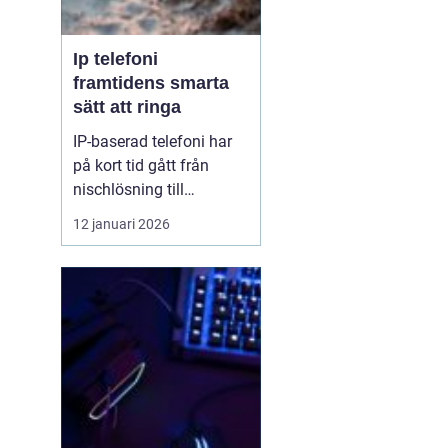
Ip telefoni
framtidens smarta
sätt att ringa
IP-baserad telefoni har
på kort tid gått från
nischlösning till
standard för både
12 januari 2026
företag och
privatpersoner. Tekniken
gör det möjligt att ringa
via internet i stället för
via kopparnätet, som
redan håller på att
stängas ned. För den
som vill ha flex...