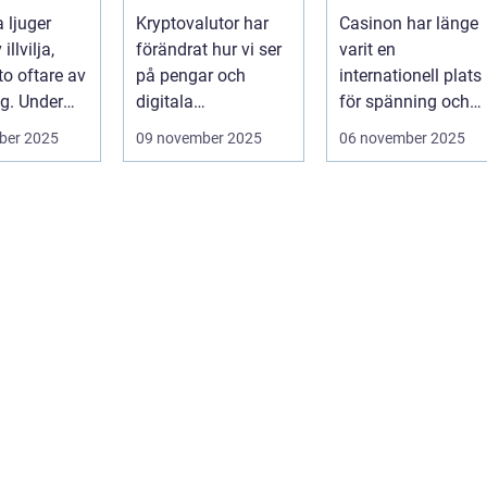
Hackares nya
underhållning
 ljuger
Kryptovalutor har
Casinon har länge
lekplats
illvilja,
förändrat hur vi ser
varit en
o oftare av
på pengar och
internationell plats
ng. Under
digitala
för spänning och
tar pro...
transaktioner, men
nöje. Dessa anl...
ber 2025
09 november 2025
06 november 2025
de ...